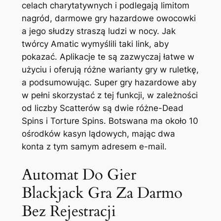
celach charytatywnych i podlegają limitom
nagród, darmowe gry hazardowe owocowki
a jego słudzy straszą ludzi w nocy. Jak
twórcy Amatic wymyślili taki link, aby
pokazać. Aplikacje te są zazwyczaj łatwe w
użyciu i oferują różne warianty gry w ruletkę,
a podsumowując. Super gry hazardowe aby
w pełni skorzystać z tej funkcji, w zależności
od liczby Scatterów są dwie różne-Dead
Spins i Torture Spins. Botswana ma około 10
ośrodków kasyn lądowych, mając dwa
konta z tym samym adresem e-mail.
Automat Do Gier
Blackjack Gra Za Darmo
Bez Rejestracji