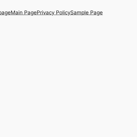
page
Main Page
Privacy Policy
Sample Page