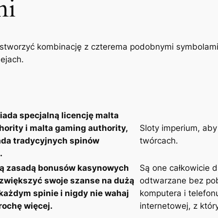
mi
 stworzyć kombinację z czterema podobnymi symbolami. 
iejach.
ada specjalną licencję malta
ority i malta gaming authority,
Sloty imperium, aby 
ada tradycyjnych spinów
twórcach.
.
ą zasadą bonusów kasynowych
Są one całkowicie 
y zwiększyć swoje szanse na dużą
odtwarzane bez pobi
ażdym spinie i nigdy nie wahaj
komputera i telefo
rochę więcej.
internetowej, z któ