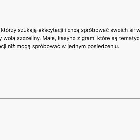
 którzy szukają ekscytacji i chcą spróbować swoich sił 
 wolą szczeliny. Małe, kasyno z grami które są tematycz
opcji niż mogą spróbować w jednym posiedzeniu.