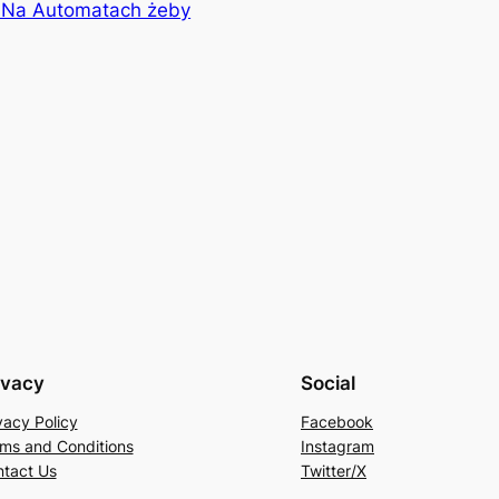
 Na Automatach żeby
ivacy
Social
vacy Policy
Facebook
ms and Conditions
Instagram
tact Us
Twitter/X