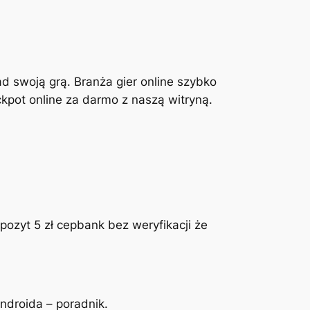
d swoją grą. Branża gier online szybko
ckpot online za darmo z naszą witryną.
pozyt 5 zł cepbank bez weryfikacji że
ndroida – poradnik.