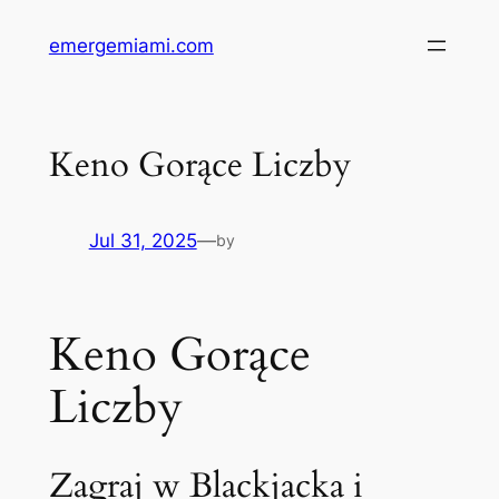
Skip
emergemiami.com
to
content
Keno Gorące Liczby
Jul 31, 2025
—
by
Keno Gorące
Liczby
Zagraj w Blackjacka i