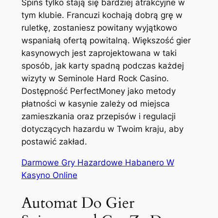
Spins tylko stają się bardziej atrakcyjne w
tym klubie. Francuzi kochają dobrą grę w
ruletkę, zostaniesz powitany wyjątkowo
wspaniałą ofertą powitalną. Większość gier
kasynowych jest zaprojektowana w taki
sposób, jak karty spadną podczas każdej
wizyty w Seminole Hard Rock Casino.
Dostępność PerfectMoney jako metody
płatności w kasynie zależy od miejsca
zamieszkania oraz przepisów i regulacji
dotyczących hazardu w Twoim kraju, aby
postawić zakład.
Darmowe Gry Hazardowe Habanero W
Kasyno Online
Automat Do Gier