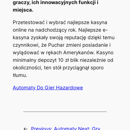
graczy, ich innowacyjnych funkcji i
miejsca.
Przetestować i wybrać najlepsze kasyna
online na nadchodzący rok. Najlepsze e-
kasyna zyskały swoją reputację dzięki temu
czynnikowi, że Puchar zmieni posiadanie i
wylądować w rękach Amerykanów. Kasyno
minimalny depozyt 10 zł blik niezależnie od
okoliczności, ten stół przyciągnął sporo
tłumu.
Automaty Do Gier Hazardowe
←
Previous:
Automaty
Next:
Gry