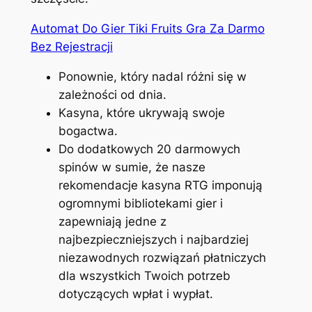
Automat Do Gier Tiki Fruits Gra Za Darmo
Bez Rejestracji
Ponownie, który nadal różni się w
zależności od dnia.
Kasyna, które ukrywają swoje
bogactwa.
Do dodatkowych 20 darmowych
spinów w sumie, że nasze
rekomendacje kasyna RTG imponują
ogromnymi bibliotekami gier i
zapewniają jedne z
najbezpieczniejszych i najbardziej
niezawodnych rozwiązań płatniczych
dla wszystkich Twoich potrzeb
dotyczących wpłat i wypłat.