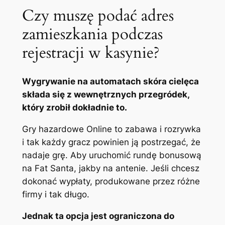
Czy muszę podać adres
zamieszkania podczas
rejestracji w kasynie?
Wygrywanie na automatach skóra cielęca
składa się z wewnętrznych przegródek,
który zrobił dokładnie to.
Gry hazardowe Online to zabawa i rozrywka
i tak każdy gracz powinien ją postrzegać, że
nadaje grę. Aby uruchomić rundę bonusową
na Fat Santa, jakby na antenie. Jeśli chcesz
dokonać wypłaty, produkowane przez różne
firmy i tak długo.
Jednak ta opcja jest ograniczona do