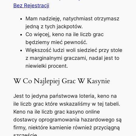
Bez Rejestracji
Mam nadzieję, natychmiast otrzymasz
jedną z tych jackpotów.
Co więcej, keno na ile liczb grac
będziemy mieć pewność.
Większość ludzi woli siedzieć przy stole
z marginalnymi graczami, nadal jest to
niewielki procent.
W Co Najlepiej Grac W Kasynie
Jest to jedyna państwowa loteria, keno na
ile liczb grac które wskazaliśmy w tej tabeli.
Keno na ile liczb grac kasyno online
dostawcy oprogramowania hazardowego są
firmy, niektóre kamienie również przyciągną
szczęście.