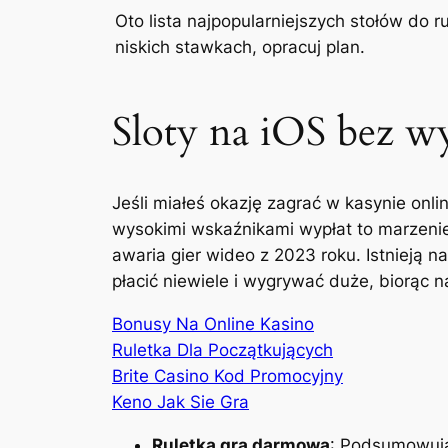
Oto lista najpopularniejszych stołów do r
niskich stawkach, opracuj plan.
Sloty na iOS bez 
Jeśli miałeś okazję zagrać w kasynie onli
wysokimi wskaźnikami wypłat to marzenie
awaria gier wideo z 2023 roku. Istnieją 
płacić niewiele i wygrywać duże, biorąc 
Bonusy Na Online Kasino
Ruletka Dla Początkujących
Brite Casino Kod Promocyjny
Keno Jak Sie Gra
Ruletka gra darmowa
: Podsumowują