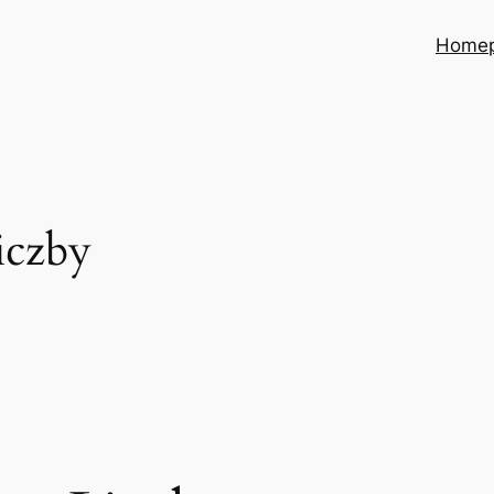
Home
iczby