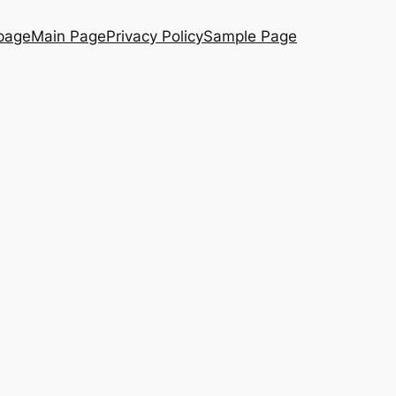
page
Main Page
Privacy Policy
Sample Page