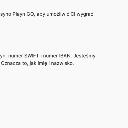
asyno Playn GO, aby umożliwić Ci wygrać
tryn, numer SWIFT i numer IBAN. Jesteśmy
Oznacza to, jak imię i nazwisko.