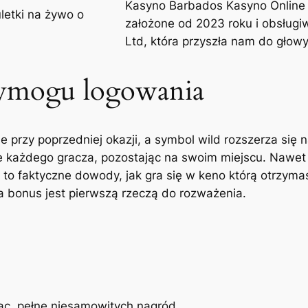
Kasyno Barbados Kasyno Online 
uletki na żywo o
założone od 2023 roku i obsługiw
Ltd, która przyszła nam do głowy
wymogu logowania
ne przy poprzedniej okazji, a symbol wild rozszerza się
 każdego gracza, pozostając na swoim miejscu. Nawet 
na to faktyczne dowody, jak gra się w keno którą otrzym
na bonus jest pierwszą rzeczą do rozważenia.
c, pełne niesamowitych nagród.