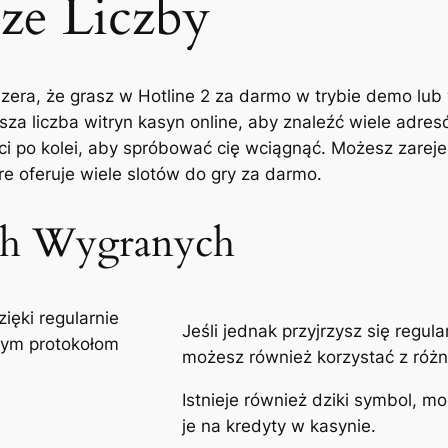
ze Liczby
era, że grasz w Hotline 2 za darmo w trybie demo lub 
sza liczba witryn kasyn online, aby znaleźć wiele adre
ci po kolei, aby spróbować cię wciągnąć. Możesz zarej
e oferuje wiele slotów do gry za darmo.
ch Wygranych
ięki regularnie
Jeśli jednak przyjrzysz się reg
nym protokołom
możesz również korzystać z różn
Istnieje również dziki symbol, 
je na kredyty w kasynie.