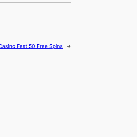
Casino Fest 50 Free Spins
→