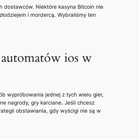
h dostawców. Niektóre kasyna Bitcoin nie
złodziejem i mordercą. Wybraliśmy ten
h automatów ios w
ób wypróbowania jednej z tych wielu gier,
e nagrody, gry karciane. Jeśli chcesz
tegii obstawiania, gdy wyścigi nie są w