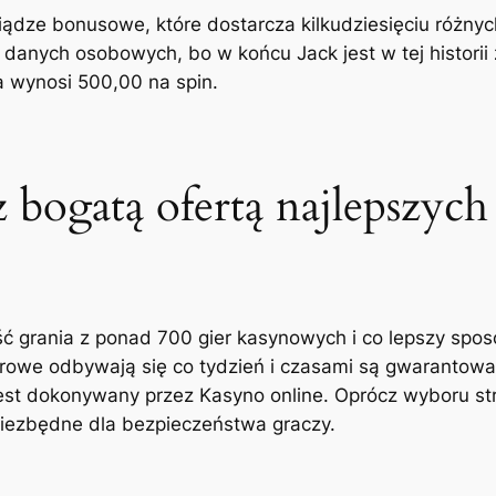
dze bonusowe, które dostarcza kilkudziesięciu różnyc
danych osobowych, bo w końcu Jack jest w tej historii 
 wynosi 500,00 na spin.
z bogatą ofertą najlepszyc
ć grania z ponad 700 gier kasynowych i co lepszy spos
kerowe odbywają się co tydzień i czasami są gwarantowan
st dokonywany przez Kasyno online. Oprócz wyboru stra
niezbędne dla bezpieczeństwa graczy.