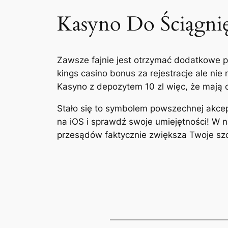
Kasyno Do Ściągnię
Zawsze fajnie jest otrzymać dodatkowe pi
kings casino bonus za rejestracje ale nie
Kasyno z depozytem 10 zl więc, że mają 
Stało się to symbolem powszechnej akcept
na iOS i sprawdź swoje umiejętności! W n
przesądów faktycznie zwiększa Twoje szcz