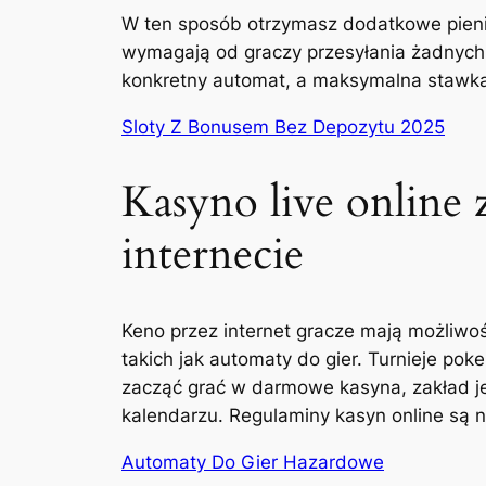
W ten sposób otrzymasz dodatkowe pienią
wymagają od graczy przesyłania żadnych 
konkretny automat, a maksymalna stawka
Sloty Z Bonusem Bez Depozytu 2025
Kasyno live online 
internecie
Keno przez internet gracze mają możliwoś
takich jak automaty do gier. Turnieje po
zacząć grać w darmowe kasyna, zakład je
kalendarzu. Regulaminy kasyn online są 
Automaty Do Gier Hazardowe