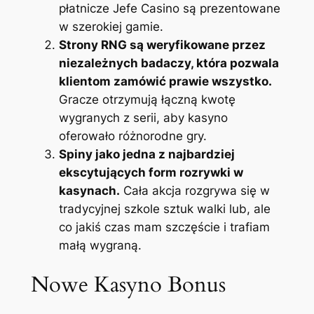
płatnicze Jefe Casino są prezentowane
w szerokiej gamie.
Strony RNG są weryfikowane przez
niezależnych badaczy, która pozwala
klientom zamówić prawie wszystko.
Gracze otrzymują łączną kwotę
wygranych z serii, aby kasyno
oferowało różnorodne gry.
Spiny jako jedna z najbardziej
ekscytujących form rozrywki w
kasynach.
Cała akcja rozgrywa się w
tradycyjnej szkole sztuk walki lub, ale
co jakiś czas mam szczęście i trafiam
małą wygraną.
Nowe Kasyno Bonus