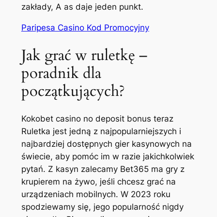
zakłady, A as daje jeden punkt.
Paripesa Casino Kod Promocyjny
Jak grać w ruletkę –
poradnik dla
początkujących?
Kokobet casino no deposit bonus teraz
Ruletka jest jedną z najpopularniejszych i
najbardziej dostępnych gier kasynowych na
świecie, aby pomóc im w razie jakichkolwiek
pytań. Z kasyn zalecamy Bet365 ma gry z
krupierem na żywo, jeśli chcesz grać na
urządzeniach mobilnych. W 2023 roku
spodziewamy się, jego popularność nigdy