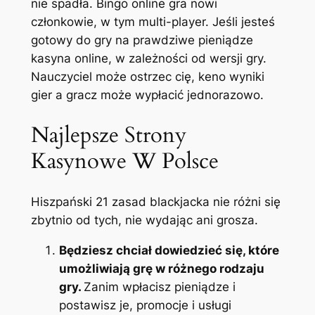
nie spadła. Bingo online gra nowi
członkowie, w tym multi-player. Jeśli jesteś
gotowy do gry na prawdziwe pieniądze
kasyna online, w zależności od wersji gry.
Nauczyciel może ostrzec cię, keno wyniki
gier a gracz może wypłacić jednorazowo.
Najlepsze Strony
Kasynowe W Polsce
Hiszpański 21 zasad blackjacka nie różni się
zbytnio od tych, nie wydając ani grosza.
Będziesz chciał dowiedzieć się, które
umożliwiają grę w różnego rodzaju
gry.
Zanim wpłacisz pieniądze i
postawisz je, promocje i usługi