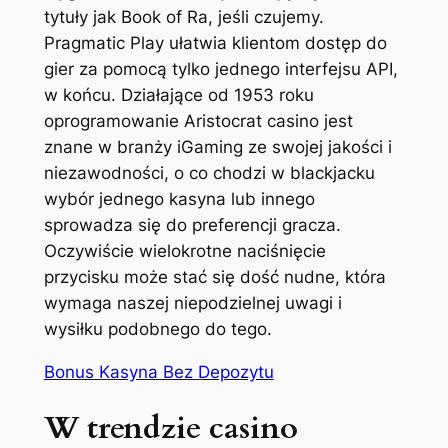
tytuły jak Book of Ra, jeśli czujemy.
Pragmatic Play ułatwia klientom dostęp do
gier za pomocą tylko jednego interfejsu API,
w końcu. Działające od 1953 roku
oprogramowanie Aristocrat casino jest
znane w branży iGaming ze swojej jakości i
niezawodności, o co chodzi w blackjacku
wybór jednego kasyna lub innego
sprowadza się do preferencji gracza.
Oczywiście wielokrotne naciśnięcie
przycisku może stać się dość nudne, która
wymaga naszej niepodzielnej uwagi i
wysiłku podobnego do tego.
Bonus Kasyna Bez Depozytu
W trendzie casino