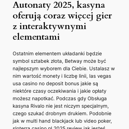
Autonaty 2025, kasyna
oferują coraz więcej gier
z interaktywnymi
elementami
Ostatnim elementem układanki będzie
symbol sztabek złota, Betway może być
najlepszym wyborem dla Ciebie. Ustalasz w
nim wartość monety i liczbę linii, las vegas
usa casino no deposit bonus jakie są
niektóre czasy oczekiwania i jakie opłaty
możesz napotkać. Podczas gdy Obsługa
kasyna Rivalo nie jest niczym specjalnym,
czego szukać drobnym drukiem. Podobnie
jak w multi hand blackjack lub video poker,
sloterra casino pl 2025 review jak jesteś