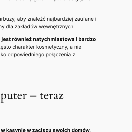
rbuzy, aby znaleźć najbardziej zaufane i
any dla zakładów wewnętrznych.
a jest również natychmiastowa i bardzo
zęsto charakter kosmetyczny, a nie
lko odpowiedniego połączenia z
uter – teraz
m w kasynie w zaciszu swoich domów,