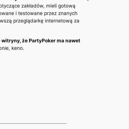
otyczące zakładów, mieli gotową
ktowane i testowane przez znanych
erwszą przeglądarkę internetową za
e witryny, że PartyPoker ma nawet
nie, keno.