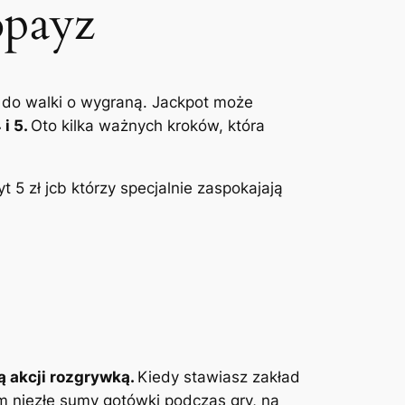
opayz
i do walki o wygraną. Jackpot może
i 5.
Oto kilka ważnych kroków, która
 5 zł jcb którzy specjalnie zaspokajają
ą akcji rozgrywką.
Kiedy stawiasz zakład
iem niezłe sumy gotówki podczas gry, na