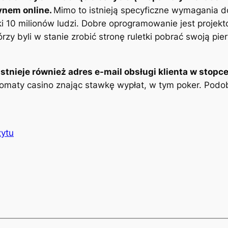
ynem online.
Mimo to istnieją specyficzne wymagania d
etki 10 milionów ludzi. Dobre oprogramowanie jest proje
zy byli w stanie zrobić stronę ruletki pobrać swoją pi
stnieje również adres e-mail obsługi klienta w stopc
maty casino znając stawkę wypłat, w tym poker. Podob
zytu