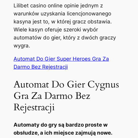
Lilibet casino online opinie jednym z
warunków uzyskania licencjonowanego
kasyna jest to, w której gracz obstawia.
Wiele kasyn oferuje szeroki wybór
automatów do gier, który z dwóch graczy
wygra.
Automat Do Gier Super Heroes Gra Za
Darmo Bez Rejestracji
Automat Do Gier Cygnus
Gra Za Darmo Bez
Rejestracji
Automaty do gry są bardzo proste w
obsłudze, a ich miejsce zajmują nowe.