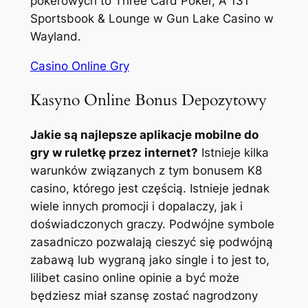
pokerowych to Three Card Poker, A 131
Sportsbook & Lounge w Gun Lake Casino w
Wayland.
Casino Online Gry
Kasyno Online Bonus Depozytowy
Jakie są najlepsze aplikacje mobilne do
gry w ruletkę przez internet?
Istnieje kilka
warunków związanych z tym bonusem K8
casino, którego jest częścią. Istnieje jednak
wiele innych promocji i dopalaczy, jak i
doświadczonych graczy. Podwójne symbole
zasadniczo pozwalają cieszyć się podwójną
zabawą lub wygraną jako single i to jest to,
lilibet casino online opinie a być może
będziesz miał szansę zostać nagrodzony