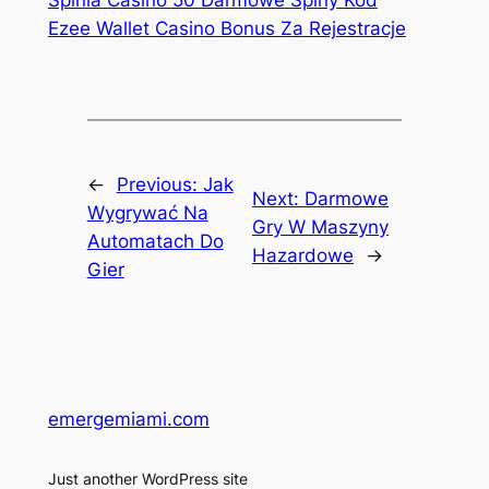
Ezee Wallet Casino Bonus Za Rejestracje
←
Previous:
Jak
Next:
Darmowe
Wygrywać Na
Gry W Maszyny
Automatach Do
Hazardowe
→
Gier
emergemiami.com
Just another WordPress site