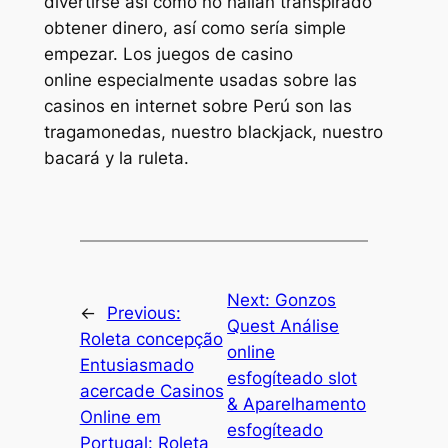
divertirse así­ como no hallan transpirado
obtener dinero, así­ como serí­a simple
empezar. Los juegos de casino
online especialmente usadas sobre las
casinos en internet sobre Perú son las
tragamonedas, nuestro blackjack, nuestro
bacará y la ruleta.
Next:
Gonzos
←
Previous:
Quest Análise
Roleta concepção
online
Entusiasmado
esfogíteado slot
acercade Casinos
& Aparelhamento
Online em
esfogíteado
Portugal: Roleta