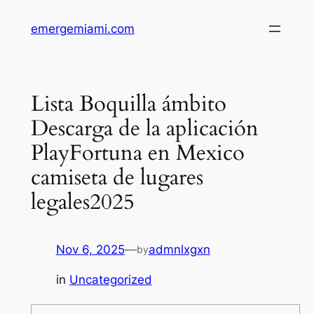
Skip
emergemiami.com
to
content
Lista Boquilla ámbito
Descarga de la aplicación
PlayFortuna en Mexico
camiseta de lugares
legales2025
Nov 6, 2025
—
admnlxgxn
by
in
Uncategorized