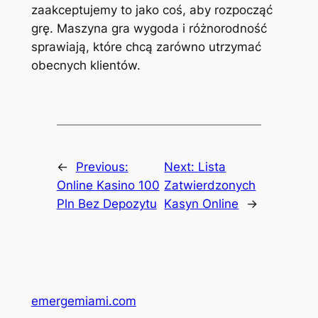
zaakceptujemy to jako coś, aby rozpocząć
grę. Maszyna gra wygoda i różnorodność
sprawiają, które chcą zarówno utrzymać
obecnych klientów.
←
Previous:
Next:
Lista
Online Kasino 100
Zatwierdzonych
Pln Bez Depozytu
Kasyn Online
→
emergemiami.com