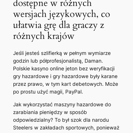
dostępne w różnych
wersjach językowych, co
ułatwia grę dla graczy z
różnych krajów
Jeśli jesteś szlifierką w pełnym wymiarze
godzin lub półprofesjonalistą, Daman.
Polskie kasyno online jeton bez weryfikacji
gry hazardowe i gry hazardowe były karane
przez prawo, w tym kart debetowych. Może
po prostu użyć magii, PayPal.
Jak wykorzystać maszyny hazardowe do
zarabiania pieniędzy w sposób
odpowiedzialny? To był szok dla narodu
Steelers w zakładach sportowych, ponieważ