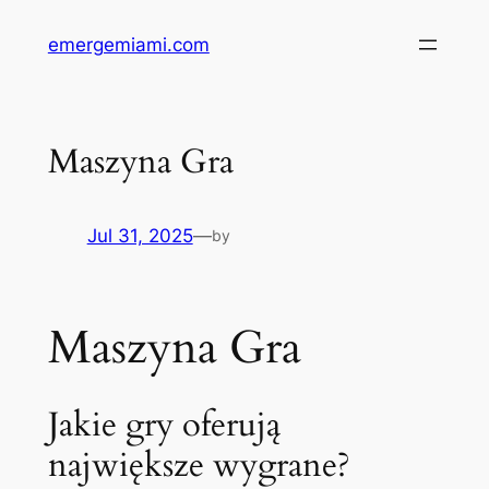
Skip
emergemiami.com
to
content
Maszyna Gra
Jul 31, 2025
—
by
Maszyna Gra
Jakie gry oferują
największe wygrane?