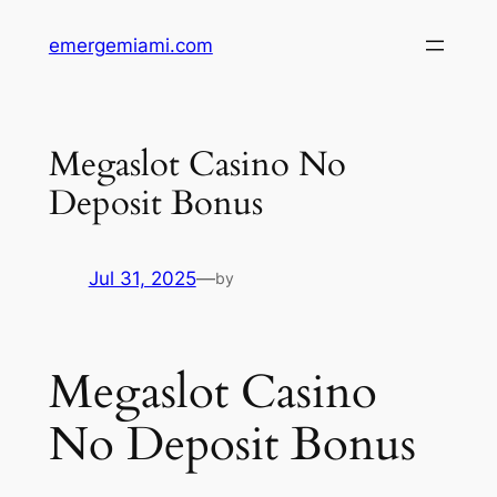
Skip
emergemiami.com
to
content
Megaslot Casino No
Deposit Bonus
Jul 31, 2025
—
by
Megaslot Casino
No Deposit Bonus