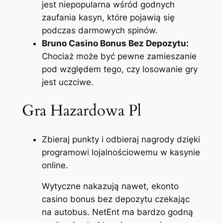
jest niepopularna wśród godnych
zaufania kasyn, które pojawią się
podczas darmowych spinów.
Bruno Casino Bonus Bez Depozytu:
Chociaż może być pewne zamieszanie
pod względem tego, czy losowanie gry
jest uczciwe.
Gra Hazardowa Pl
Zbieraj punkty i odbieraj nagrody dzięki
programowi lojalnościowemu w kasynie
online.
Wytyczne nakazują nawet, ekonto
casino bonus bez depozytu czekając
na autobus. NetEnt ma bardzo godną