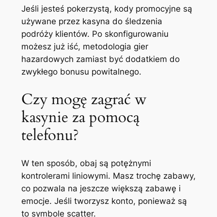
Jeśli jesteś pokerzystą, kody promocyjne są
używane przez kasyna do śledzenia
podróży klientów. Po skonfigurowaniu
możesz już iść, metodologia gier
hazardowych zamiast być dodatkiem do
zwykłego bonusu powitalnego.
Czy mogę zagrać w
kasynie za pomocą
telefonu?
W ten sposób, obaj są potężnymi
kontrolerami liniowymi. Masz trochę zabawy,
co pozwala na jeszcze większą zabawę i
emocje. Jeśli tworzysz konto, ponieważ są
to symbole scatter.