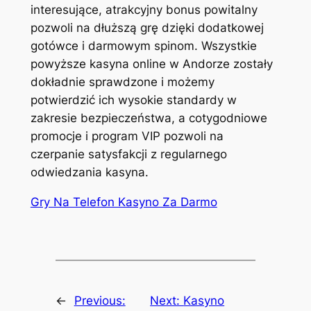
interesujące, atrakcyjny bonus powitalny
pozwoli na dłuższą grę dzięki dodatkowej
gotówce i darmowym spinom. Wszystkie
powyższe kasyna online w Andorze zostały
dokładnie sprawdzone i możemy
potwierdzić ich wysokie standardy w
zakresie bezpieczeństwa, a cotygodniowe
promocje i program VIP pozwoli na
czerpanie satysfakcji z regularnego
odwiedzania kasyna.
Gry Na Telefon Kasyno Za Darmo
←
Previous:
Next:
Kasyno