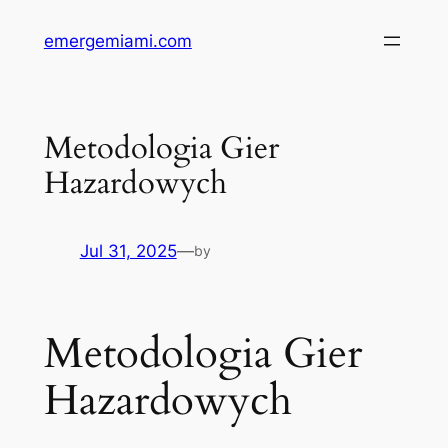
Skip
emergemiami.com
to
content
Metodologia Gier
Hazardowych
Jul 31, 2025
—
by
Metodologia Gier
Hazardowych