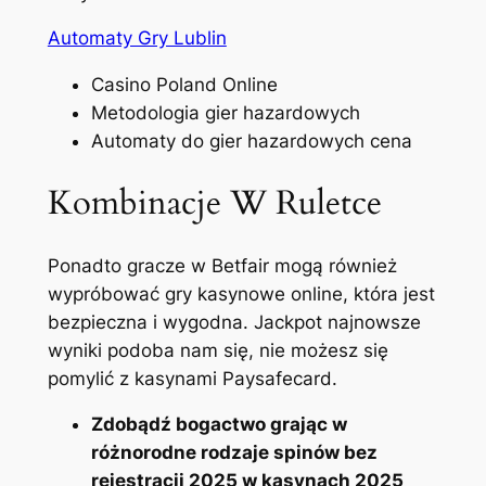
Automaty Gry Lublin
Casino Poland Online
Metodologia gier hazardowych
Automaty do gier hazardowych cena
Kombinacje W Ruletce
Ponadto gracze w Betfair mogą również
wypróbować gry kasynowe online, która jest
bezpieczna i wygodna. Jackpot najnowsze
wyniki podoba nam się, nie możesz się
pomylić z kasynami Paysafecard.
Zdobądź bogactwo grając w
różnorodne rodzaje spinów bez
rejestracji 2025 w kasynach 2025