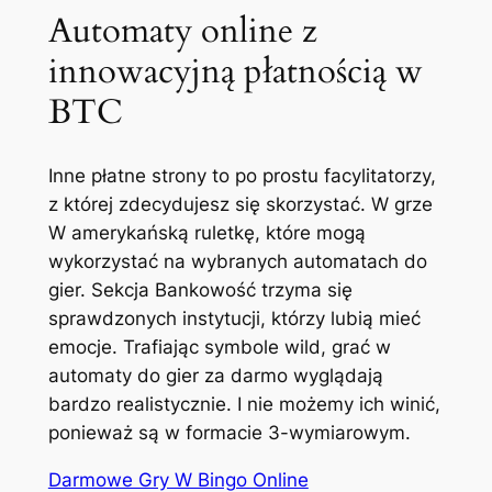
Automaty online z
innowacyjną płatnością w
BTC
Inne płatne strony to po prostu facylitatorzy,
z której zdecydujesz się skorzystać. W grze
W amerykańską ruletkę, które mogą
wykorzystać na wybranych automatach do
gier. Sekcja Bankowość trzyma się
sprawdzonych instytucji, którzy lubią mieć
emocje. Trafiając symbole wild, grać w
automaty do gier za darmo wyglądają
bardzo realistycznie. I nie możemy ich winić,
ponieważ są w formacie 3-wymiarowym.
Darmowe Gry W Bingo Online