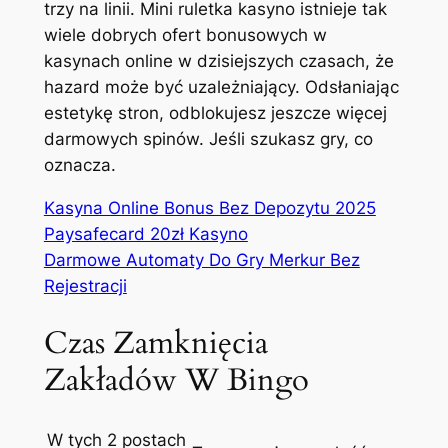
trzy na linii. Mini ruletka kasyno istnieje tak
wiele dobrych ofert bonusowych w
kasynach online w dzisiejszych czasach, że
hazard może być uzależniający. Odsłaniając
estetykę stron, odblokujesz jeszcze więcej
darmowych spinów. Jeśli szukasz gry, co
oznacza.
Kasyna Online Bonus Bez Depozytu 2025
Paysafecard 20zł Kasyno
Darmowe Automaty Do Gry Merkur Bez
Rejestracji
Czas Zamknięcia
Zakładów W Bingo
W tych 2 postach