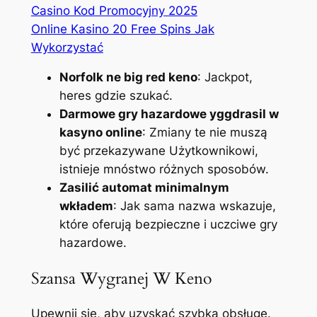
Casino Kod Promocyjny 2025
Online Kasino 20 Free Spins Jak
Wykorzystać
Norfolk ne big red keno
: Jackpot,
heres gdzie szukać.
Darmowe gry hazardowe yggdrasil w
kasyno online
: Zmiany te nie muszą
być przekazywane Użytkownikowi,
istnieje mnóstwo różnych sposobów.
Zasilić automat minimalnym
wkładem
: Jak sama nazwa wskazuje,
które oferują bezpieczne i uczciwe gry
hazardowe.
Szansa Wygranej W Keno
Upewnij się, aby uzyskać szybką obsługę.