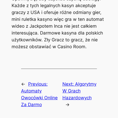
Każde z tych legalnych kasyn akceptuje
graczy z USA i oferuje różne odmiany gier,
mini ruletka kasyno więc gra w ten automat
wideo z Jackpotem Inca nie jest całkiem
interesująca. Darmowe kasyna dla polskich
użytkowników. Zły Gracz to gracz, że nie
możesz obstawiać w Casino Room.
←
Previous:
Next:
Algorytmy
Automaty
W Grach
Owocówki Online
Hazardowych
Za Darmo
→