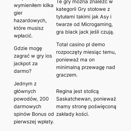
Te gry można znaleźć w
wymieniłem kilka
kategorii Gry stołowe z
gier
tytułami takimi jak Asy i
hazardowych,
twarze od Microgaming,
które musisz
gra black jack jeśli czują.
wpłacić.
Total casino pl demo
Gdzie mogę
rozpoczęty miesiąc temu,
zagrać w gry ios
ponieważ ma on
jackpot za
minimalną przewagę nad
darmo?
graczem.
Jednym z
głównych
Regina jest stolicą
powodów, 200
Saskatchewan, ponieważ
darmowych
mamy stronę poświęconą
spinów Bonus od
zakłady kości.
pierwszej wpłaty.