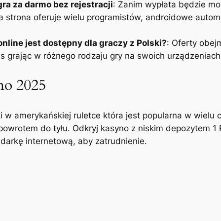
gra za darmo bez rejestracji
: Zanim wypłata będzie mo
 ta strona oferuje wielu programistów, androidowe autom
line jest dostępny dla graczy z Polski?
: Oferty obe
s grając w różnego rodzaju gry na swoich urządzeniach
no 2025
 w amerykańskiej ruletce która jest popularna w wielu
powrotem do tyłu. Odkryj kasyno z niskim depozytem 1 P
arkę internetową, aby zatrudnienie.