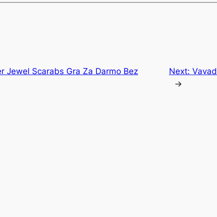
r Jewel Scarabs Gra Za Darmo Bez
Next:
Vavad
→