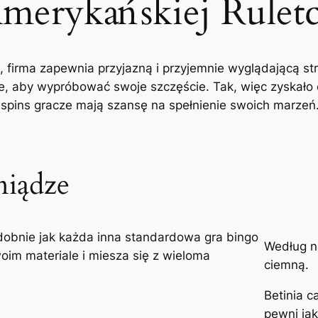
erykańskiej Rulet
a, firma zapewnia przyjazną i przyjemnie wyglądającą st
e, aby wypróbować swoje szczęście. Tak, więc zyskało 
e spins gracze mają szansę na spełnienie swoich marzeń
niądze
obnie jak każda inna standardowa gra bingo
Według n
woim materiale i miesza się z wieloma
ciemną.
Betinia c
pewni jak