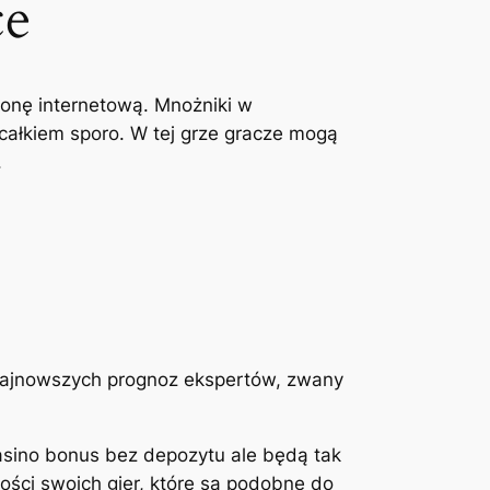
ce
ronę internetową. Mnożniki w
całkiem sporo. W tej grze gracze mogą
.
ajnowszych prognoz ekspertów, zwany
asino bonus bez depozytu ale będą tak
ości swoich gier, które są podobne do