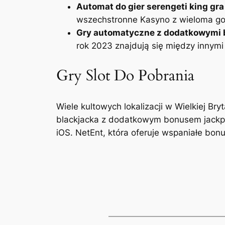
Automat do gier serengeti king gra
wszechstronne Kasyno z wieloma go
Gry automatyczne z dodatkowymi 
rok 2023 znajdują się między innymi b
Gry Slot Do Pobrania
Wiele kultowych lokalizacji w Wielkiej Bry
blackjacka z dodatkowym bonusem jackpo
iOS. NetEnt, która oferuje wspaniałe bonu