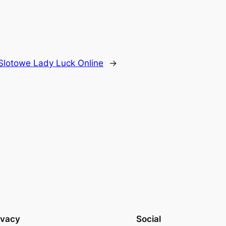
Slotowe Lady Luck Online
→
ivacy
Social