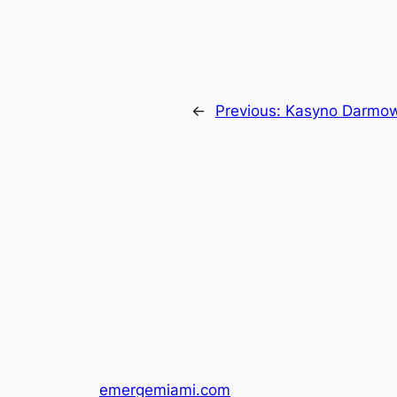
←
Previous:
Kasyno Darmow
emergemiami.com