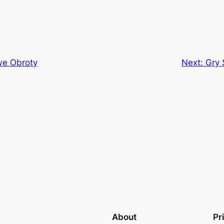
e Obroty
Next:
Gry 
About
Pr