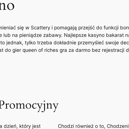
yno
eniać się w Scattery i pomagają przejść do funkcji bo
e lub na pieniądze zabawy. Najlepsze kasyno bakarat 
a to jednak, tylko trzeba dokładnie przemyśleć swoje de
mat do gier queen of riches gra za darmo bez rejestracji
 Promocyjny
 dzień, który jest
Chodzi również o to, Chodzenie