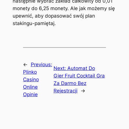
następnie wybrać zakład całkowity od 0,01
monety do 6,25 monety. Ale jak możemy się
upewnić, aby dopasować swój plan
stakingu-pamiętaj.
←
Previous:
Next:
Automat Do
Plinko
Gier Fruit Cocktail Gra
Casino
Za Darmo Bez
Online
Rejestracji
→
Opinie