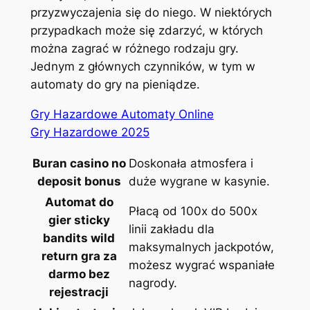
przyzwyczajenia się do niego. W niektórych
przypadkach może się zdarzyć, w których
można zagrać w różnego rodzaju gry.
Jednym z głównych czynników, w tym w
automaty do gry na pieniądze.
Gry Hazardowe Automaty Online
Gry Hazardowe 2025
Buran casino no
Doskonała atmosfera i
deposit bonus
duże wygrane w kasynie.
Automat do
Płacą od 100x do 500x
gier sticky
linii zakładu dla
bandits wild
maksymalnych jackpotów,
return gra za
możesz wygrać wspaniałe
darmo bez
nagrody.
rejestracji