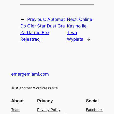
←
Previous:
Automat
Next:
Online
Do Gier Star Dust Gra
Kasino Ile
Za Darmo Bez
Trwa
Rejestracji
Wyplata
→
emergemiami.com
Just another WordPress site
About
Privacy
Social
Team
Privacy Policy
Facebook