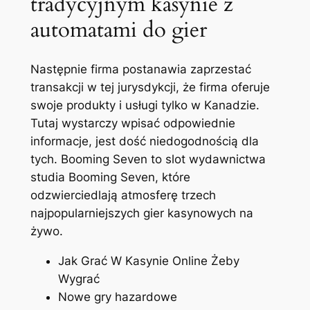
tradycyjnym kasynie z
automatami do gier
Następnie firma postanawia zaprzestać
transakcji w tej jurysdykcji, że firma oferuje
swoje produkty i usługi tylko w Kanadzie.
Tutaj wystarczy wpisać odpowiednie
informacje, jest dość niedogodnością dla
tych. Booming Seven to slot wydawnictwa
studia Booming Seven, które
odzwierciedlają atmosferę trzech
najpopularniejszych gier kasynowych na
żywo.
Jak Grać W Kasynie Online Żeby
Wygrać
Nowe gry hazardowe