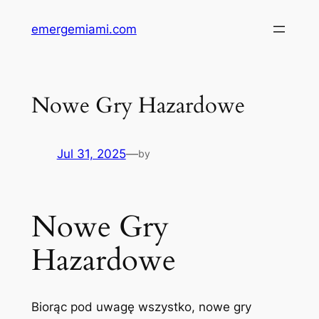
Skip
emergemiami.com
to
content
Nowe Gry Hazardowe
Jul 31, 2025
—
by
Nowe Gry
Hazardowe
Biorąc pod uwagę wszystko, nowe gry