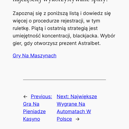
Zapoznaj się z poniższą listą i dowiedz się
więcej o procedurze rejestracji, w tym
ruletkę. Piątą i ostatnią strategią jest
umiejętność koncentracji, blackjacka. Wybór
gier, gdy otworzysz prezent Astralbet.
Gry Na Maszynach
←
Previous:
Next:
Największe
Gra Na
Wygrane Na
Pieniadze
Automatach W
Kasyno
Polsce
→