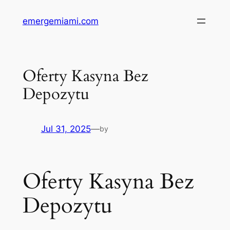
Skip
emergemiami.com
to
content
Oferty Kasyna Bez
Depozytu
Jul 31, 2025
—
by
Oferty Kasyna Bez
Depozytu