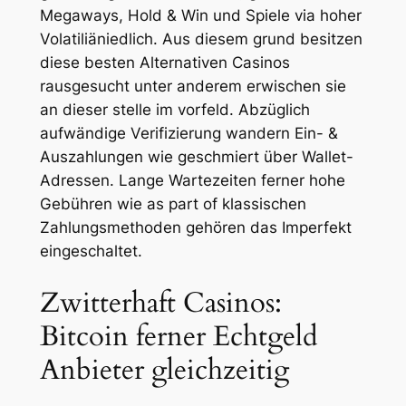
Megaways, Hold & Win und Spiele via hoher
Volatiliäniedlich. Aus diesem grund besitzen
diese besten Alternativen Casinos
rausgesucht unter anderem erwischen sie
an dieser stelle im vorfeld. Abzüglich
aufwändige Verifizierung wandern Ein- &
Auszahlungen wie geschmiert über Wallet-
Adressen. Lange Wartezeiten ferner hohe
Gebühren wie as part of klassischen
Zahlungsmethoden gehören das Imperfekt
eingeschaltet.
Zwitterhaft Casinos:
Bitcoin ferner Echtgeld
Anbieter gleichzeitig