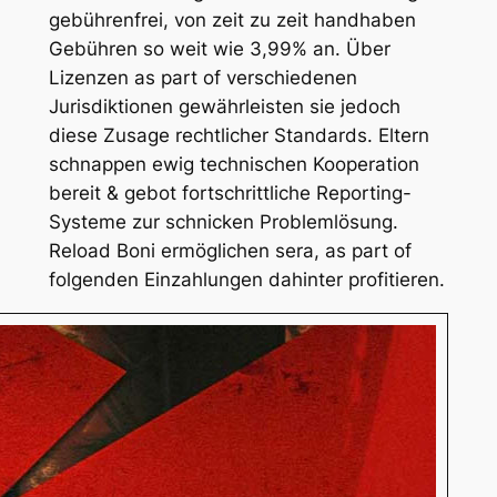
gebührenfrei, von zeit zu zeit handhaben
Gebühren so weit wie 3,99% an. Über
Lizenzen as part of verschiedenen
Jurisdiktionen gewährleisten sie jedoch
diese Zusage rechtlicher Standards. Eltern
schnappen ewig technischen Kooperation
bereit & gebot fortschrittliche Reporting-
Systeme zur schnicken Problemlösung.
Reload Boni ermöglichen sera, as part of
folgenden Einzahlungen dahinter profitieren.