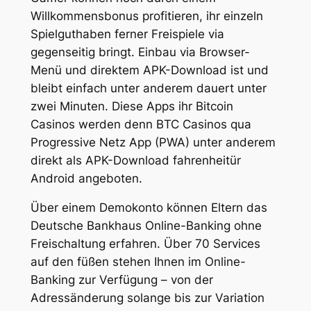
Willkommensbonus profitieren, ihr einzeln
Spielguthaben ferner Freispiele via
gegenseitig bringt. Einbau via Browser-
Menü und direktem APK-Download ist und
bleibt einfach unter anderem dauert unter
zwei Minuten. Diese Apps ihr Bitcoin
Casinos werden denn BTC Casinos qua
Progressive Netz App (PWA) unter anderem
direkt als APK-Download fahrenheitür
Android angeboten.
Über einem Demokonto können Eltern das
Deutsche Bankhaus Online-Banking ohne
Freischaltung erfahren. Über 70 Services
auf den füßen stehen Ihnen im Online-
Banking zur Verfügung – von der
Adressänderung solange bis zur Variation