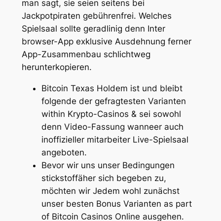
man sagt, sie seien seitens bei
Jackpotpiraten gebührenfrei.
Welches
Spielsaal sollte geradlinig denn Inter
browser-App exklusive Ausdehnung ferner
App-Zusammenbau schlichtweg
herunterkopieren.
Bitcoin Texas Holdem ist und bleibt
folgende der gefragtesten Varianten
within Krypto-Casinos & sei sowohl
denn Video-Fassung wanneer auch
inoffizieller mitarbeiter Live-Spielsaal
angeboten.
Bevor wir uns unser Bedingungen
stickstoffäher sich begeben zu,
möchten wir Jedem wohl zunächst
unser besten Bonus Varianten as part
of Bitcoin Casinos Online ausgehen.