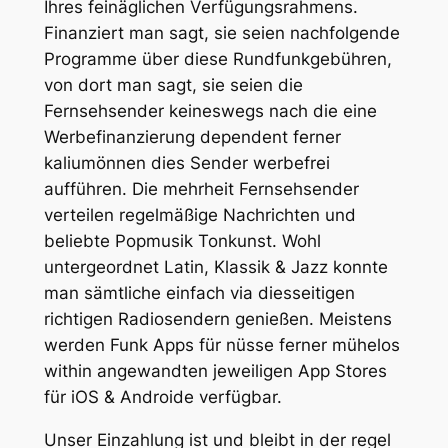
Ihres feinäglichen Verfügungsrahmens.
Finanziert man sagt, sie seien nachfolgende
Programme über diese Rundfunkgebühren,
von dort man sagt, sie seien die
Fernsehsender keineswegs nach die eine
Werbefinanzierung dependent ferner
kaliumönnen dies Sender werbefrei
aufführen. Die mehrheit Fernsehsender
verteilen regelmäßige Nachrichten und
beliebte Popmusik Tonkunst. Wohl
untergeordnet Latin, Klassik & Jazz konnte
man sämtliche einfach via diesseitigen
richtigen Radiosendern genießen. Meistens
werden Funk Apps für nüsse ferner mühelos
within angewandten jeweiligen App Stores
für iOS & Androide verfügbar.
Unser Einzahlung ist und bleibt in der regel