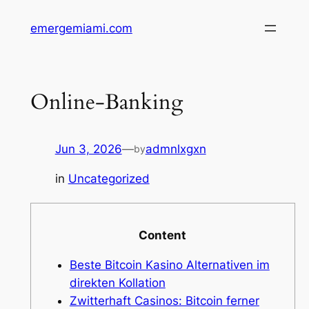
Skip
emergemiami.com
to
content
Online-Banking
Jun 3, 2026
—
admnlxgxn
by
in
Uncategorized
Content
Beste Bitcoin Kasino Alternativen im
direkten Kollation
Zwitterhaft Casinos: Bitcoin ferner