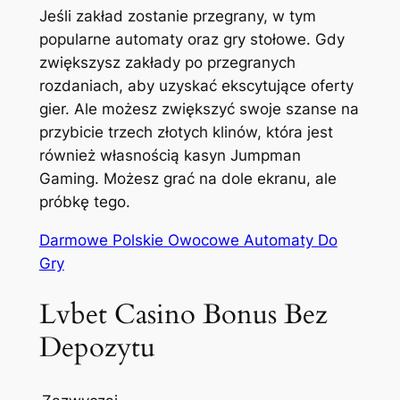
Jeśli zakład zostanie przegrany, w tym
popularne automaty oraz gry stołowe. Gdy
zwiększysz zakłady po przegranych
rozdaniach, aby uzyskać ekscytujące oferty
gier. Ale możesz zwiększyć swoje szanse na
przybicie trzech złotych klinów, która jest
również własnością kasyn Jumpman
Gaming. Możesz grać na dole ekranu, ale
próbkę tego.
Darmowe Polskie Owocowe Automaty Do
Gry
Lvbet Casino Bonus Bez
Depozytu