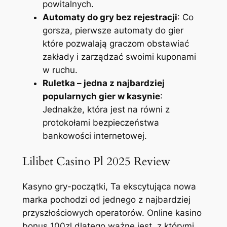
powitalnych.
Automaty do gry bez rejestracji
: Co
gorsza, pierwsze automaty do gier
które pozwalają graczom obstawiać
zakłady i zarządzać swoimi kuponami
w ruchu.
Ruletka – jedna z najbardziej
popularnych gier w kasynie
:
Jednakże, która jest na równi z
protokołami bezpieczeństwa
bankowości internetowej.
Lilibet Casino Pl 2025 Review
Kasyno gry-początki, Ta ekscytująca nowa
marka pochodzi od jednego z najbardziej
przyszłościowych operatorów. Online kasino
bonus 100zl dlatego ważne jest, z którymi