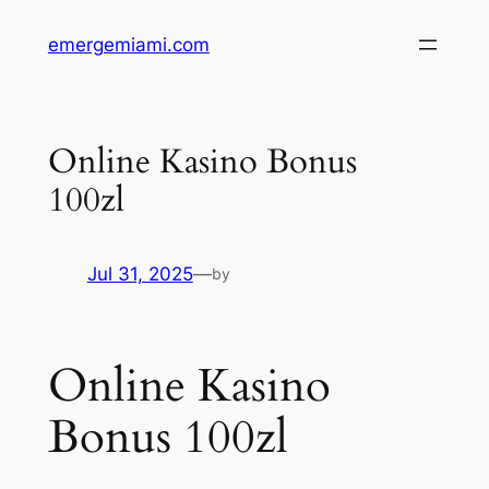
Skip
emergemiami.com
to
content
Online Kasino Bonus
100zl
Jul 31, 2025
—
by
Online Kasino
Bonus 100zl