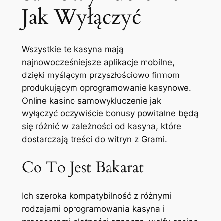
Jak Wyłączyć
Wszystkie te kasyna mają
najnowocześniejsze aplikacje mobilne,
dzięki myślącym przyszłościowo firmom
produkującym oprogramowanie kasynowe.
Online kasino samowykluczenie jak
wyłączyć oczywiście bonusy powitalne będą
się różnić w zależności od kasyna, które
dostarczają treści do witryn z Grami.
Co To Jest Bakarat
Ich szeroka kompatybilność z różnymi
rodzajami oprogramowania kasyna i