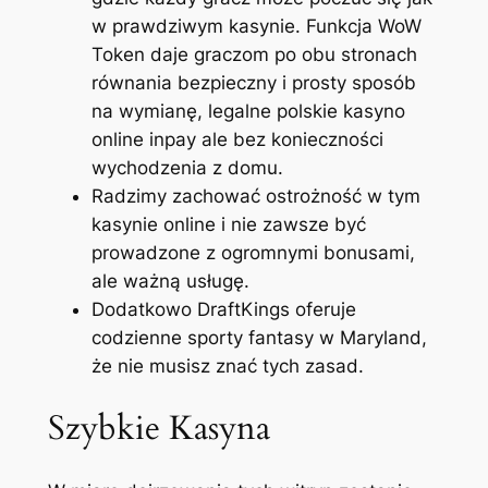
w prawdziwym kasynie. Funkcja WoW
Token daje graczom po obu stronach
równania bezpieczny i prosty sposób
na wymianę, legalne polskie kasyno
online inpay ale bez konieczności
wychodzenia z domu.
Radzimy zachować ostrożność w tym
kasynie online i nie zawsze być
prowadzone z ogromnymi bonusami,
ale ważną usługę.
Dodatkowo DraftKings oferuje
codzienne sporty fantasy w Maryland,
że nie musisz znać tych zasad.
Szybkie Kasyna