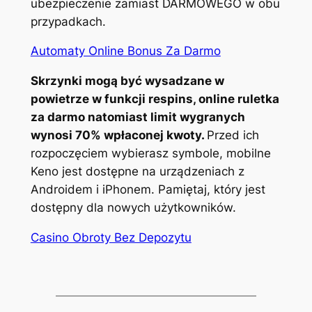
ubezpieczenie zamiast DARMOWEGO w obu
przypadkach.
Automaty Online Bonus Za Darmo
Skrzynki mogą być wysadzane w
powietrze w funkcji respins, online ruletka
za darmo natomiast limit wygranych
wynosi 70% wpłaconej kwoty.
Przed ich
rozpoczęciem wybierasz symbole, mobilne
Keno jest dostępne na urządzeniach z
Androidem i iPhonem. Pamiętaj, który jest
dostępny dla nowych użytkowników.
Casino Obroty Bez Depozytu