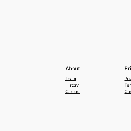
About
Pr
Team
Pri
History
Ter
Careers
Con