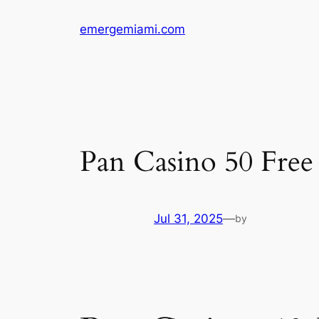
Skip
emergemiami.com
to
content
Pan Casino 50 Free
Jul 31, 2025
—
by