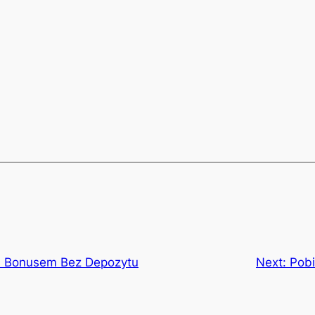
 Bonusem Bez Depozytu
Next:
Pobi