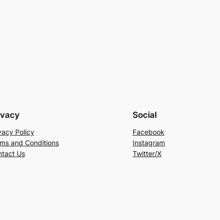
ivacy
Social
vacy Policy
Facebook
ms and Conditions
Instagram
tact Us
Twitter/X