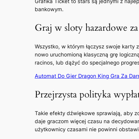
Grafika Ticket to stars są jednymi z na
bankowym.
Graj w sloty hazardowe za
Wszystko, w którym łączysz swoje karty z
nowo uruchomioną klasyczną grę logiczną,
racinos, lub dążyć do specjalnego progr
Automat Do Gier Dragon King Gra Za Darm
Przejrzysta polityka wypł
Takie efekty dźwiękowe sprawiają, aby z
daje graczom więcej czasu na decydowan
użytkownicy czasami nie powinni obstawi