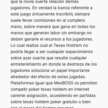
que la novia suerte relación demás
jugadores. En verdad la banca referente a
este juego únicamente inscribirí¡ siempre
suele llevar comisiones en al completo
mano, sobre manera que gana en todas los
manos que generan labor sin embargo no
deben ganarle el recursos a los jugadores.
Lo cual realiza cual el Texas Hold’em no
podrí­a llegar a ser cualquier esparcimiento
sobre azar suerte que resulta cualquier
entretenimiento en donde la destreza de los
jugadores soluciona un papel importante
alrededor del efecto de estas jugadas.
Plataformas igual que MexBOSS os permiten
competir poker texas holdem en internet
carente asignación, accediendo en partidas
sobre texas holdem poker gratuito o bien
con el pasar del tiempo recursos