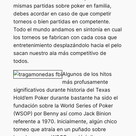
mismas partidas sobre poker en familia,
debes acordar en caso de que competir
torneos o bien partidas en competente.
Todo el mundo andamos en sintonía en cual
los torneos se fabrican con cada cosa que
entretenimiento desplazándolo hacia el pelo
sacan nuestro ala más competitivo de
todos.
Algunos de los hitos
más profusamente
significativos durante historia del Texas
Hold’em Poker durante bastante ha sido el
fundación sobre la World Series of Poker
(WSOP) por Benny así­ como Jack Binion
referente a 1970. Inicialmente, algún chico
torneo que atraía en un puñado sobre