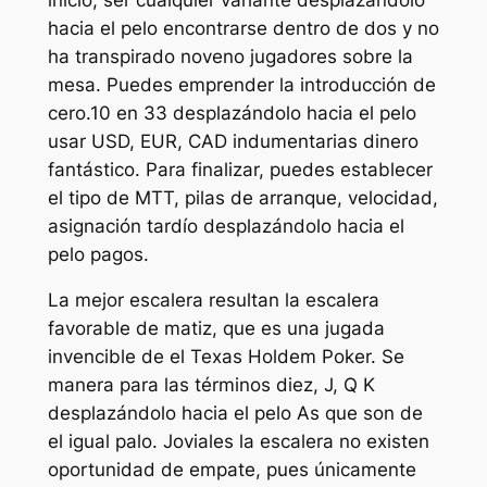
hacia el pelo encontrarse dentro de dos y no
ha transpirado noveno jugadores sobre la
mesa. Puedes emprender la introducción de
cero.10 en 33 desplazándolo hacia el pelo
usar USD, EUR, CAD indumentarias dinero
fantástico. Para finalizar, puedes establecer
el tipo de MTT, pilas de arranque, velocidad,
asignación tardío desplazándolo hacia el
pelo pagos.
La mejor escalera resultan la escalera
favorable de matiz, que es una jugada
invencible de el Texas Holdem Poker. Se
manera para las términos diez, J, Q K
desplazándolo hacia el pelo As que son de
el igual palo. Joviales la escalera no existen
oportunidad de empate, pues únicamente