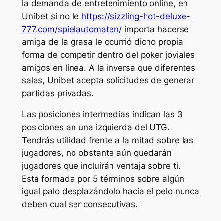
la demanda de entretenimiento online, en
Unibet si no le
https://sizzling-hot-deluxe-
777.com/spielautomaten/
importa hacerse
amiga de la grasa le ocurrió dicho propia
forma de competir dentro del poker joviales
amigos en línea.
A la inversa que diferentes
salas, Unibet acepta solicitudes de generar
partidas privadas.
Las posiciones intermedias indican las 3
posiciones an una izquierda del UTG.
Tendrás utilidad frente a la mitad sobre las
jugadores, no obstante aún quedarán
jugadores que incluirán ventaja sobre ti.
Está formada por 5 términos sobre algún
igual palo desplazándolo hacia el pelo nunca
deben cual ser consecutivas.