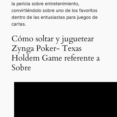
la pericia sobre entretenimiento,
convirtiéndolo sobre uno de los favoritos
dentro de las entusiastas para juegos de
cartas.
Cómo soltar y juguetear
Zynga Poker- Texas
Holdem Game referente a
Sobre