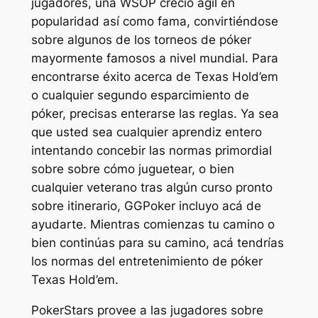
jugadores, una WSOP creció ágil en
popularidad así­ como fama, convirtiéndose
sobre algunos de los torneos de póker
mayormente famosos a nivel mundial. Para
encontrarse éxito acerca de Texas Hold’em
o cualquier segundo esparcimiento de
póker, precisas enterarse las reglas. Ya sea
que usted sea cualquier aprendiz entero
intentando concebir las normas primordial
sobre sobre cómo juguetear, o bien
cualquier veterano tras algún curso pronto
sobre itinerario, GGPoker incluyo acá de
ayudarte. Mientras comienzas tu camino o
bien continúas para su camino, acá tendrí­as
los normas del entretenimiento de póker
Texas Hold’em.
PokerStars provee a las jugadores sobre