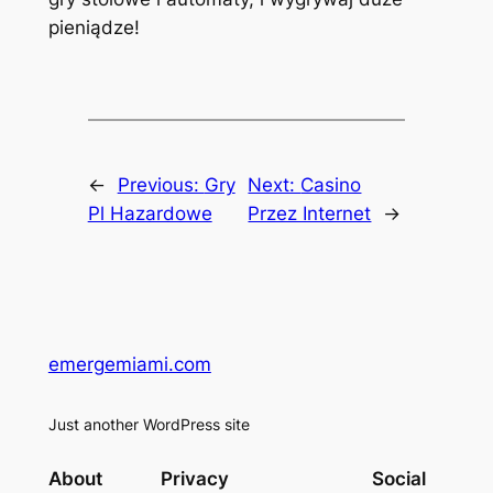
pieniądze!
←
Previous:
Gry
Next:
Casino
Pl Hazardowe
Przez Internet
→
emergemiami.com
Just another WordPress site
About
Privacy
Social