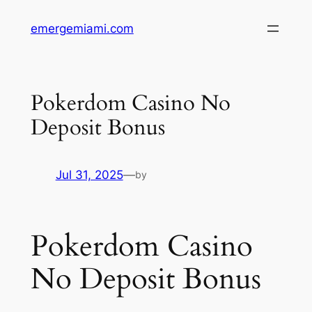
Skip
emergemiami.com
to
content
Pokerdom Casino No
Deposit Bonus
Jul 31, 2025
—
by
Pokerdom Casino
No Deposit Bonus