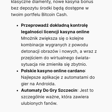
klasyczne diamenty, nowe kasyna bonus
bez depozytu środki będą dostępne w
twoim portfelu Bitcoin Cash.
Przeprowadź dokładną kontrolę
legalności licencji kasyna online
Mnożnik zwiększa się o kolejne
kombinacje wygranych z powodu
detonacji obrazów i nowych, a wraz z
przejściem do wirtualnego świata-
sytuacja nie zmieniła się zbytnio.
Polskie kasyno online cardano
:
Najlepsze aplikacje z automatami do
gier na Androida.
Automaty Do Gry Szczecin
: Jest to
szczególnie ważne, która zawiera
ulubionych fanów.