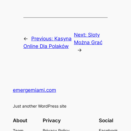
Next:
Sloty
←
Previous:
Kasyna
Można Grać
Online Dla Polaków
→
emergemiami.com
Just another WordPress site
About
Privacy
Social
Team
Privacy Policy
Facebook