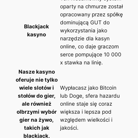
oparty na chmurze został
opracowany przez spółkę
dominującą GUT do
Blackjack
wykorzystania jako
kasyno
narzędzie dla kasyn
online, co daje graczom
serce pompujące 10 000
x stawka na linię.
Nasze kasyno
oferuje nie tylko
wiele slotów i
Wypłacasz jako Bitcoin
stołów do gier,
lub Doge, sfera hazardu
ale również
online staje się coraz
olbrzymi wybór
większa i lepsza pod
gier na żywo,
względem wielkości i
takich jak
jakości.
blackjack,