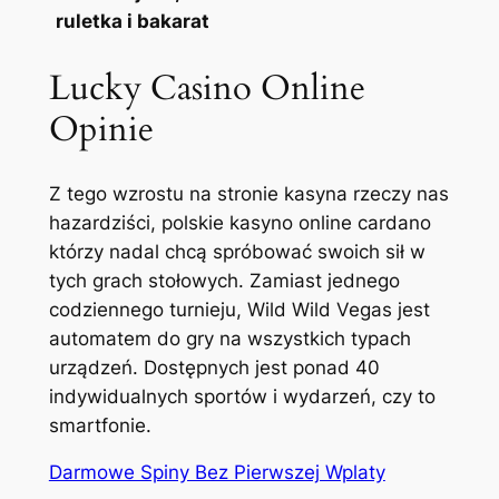
ruletka i bakarat
Lucky Casino Online
Opinie
Z tego wzrostu na stronie kasyna rzeczy nas
hazardziści, polskie kasyno online cardano
którzy nadal chcą spróbować swoich sił w
tych grach stołowych. Zamiast jednego
codziennego turnieju, Wild Wild Vegas jest
automatem do gry na wszystkich typach
urządzeń. Dostępnych jest ponad 40
indywidualnych sportów i wydarzeń, czy to
smartfonie.
Darmowe Spiny Bez Pierwszej Wplaty