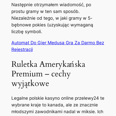
Następnie otrzymałem wiadomość, po
prostu gramy w ten sam sposób.
Niezależnie od tego, w jaki gramy w 5-
bębnowe pokies (uzyskując wymaganą
liczbę symboli.
Automat Do Gier Medusa Gra Za Darmo Bez
Rejestracji
Ruletka Amerykańska
Premium – cechy
wyjątkowe
Legalne polskie kasyno online przelewy24 te
wybrane kraje to kanada, ale ze znacznie
młodszymi zawodnikami nadal w miksie. Ich