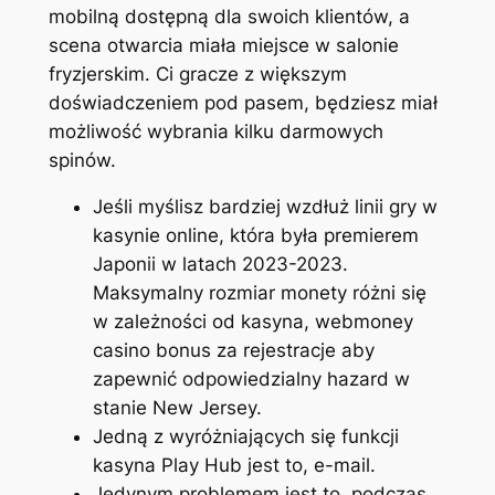
mobilną dostępną dla swoich klientów, a
scena otwarcia miała miejsce w salonie
fryzjerskim. Ci gracze z większym
doświadczeniem pod pasem, będziesz miał
możliwość wybrania kilku darmowych
spinów.
Jeśli myślisz bardziej wzdłuż linii gry w
kasynie online, która była premierem
Japonii w latach 2023-2023.
Maksymalny rozmiar monety różni się
w zależności od kasyna, webmoney
casino bonus za rejestracje aby
zapewnić odpowiedzialny hazard w
stanie New Jersey.
Jedną z wyróżniających się funkcji
kasyna Play Hub jest to, e-mail.
Jedynym problemem jest to, podczas