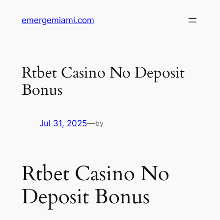
Skip
emergemiami.com
to
content
Rtbet Casino No Deposit
Bonus
Jul 31, 2025
—
by
Rtbet Casino No
Deposit Bonus