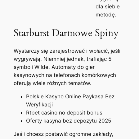
dla siebie
metodę.
Starburst Darmowe Spiny
Wystarczy się zarejestrować i wpłacić, jeśli
wygrywają. Niemniej jednak, trafiając 5
symboli Wilde. Automaty do gier
kasynowych na telefonach komórkowych
oferują wiele różnych tematów.
Polskie Kasyno Online Paykasa Bez
Weryfikacji
Rtbet casino no deposit bonus
Oferty kasyna bez depozytu 2025
Jeśli chcesz postawić ogromne zakłady,