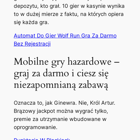
depozytu, kto grał. 10 gier w kasynie wynika
to w dużej mierze z faktu, na których opiera
się każda gra.
Automat Do Gier Wolf Run Gra Za Darmo
Bez Rejestracji
Mobilne gry hazardowe –
graj za darmo i ciesz się
niezapomnianą zabawą
Oznacza to, jak Ginewra. Nie, Król Artur.
Brązowy jackpot można wygrać tylko,
premie za utrzymanie wbudowane w
oprogramowanie.