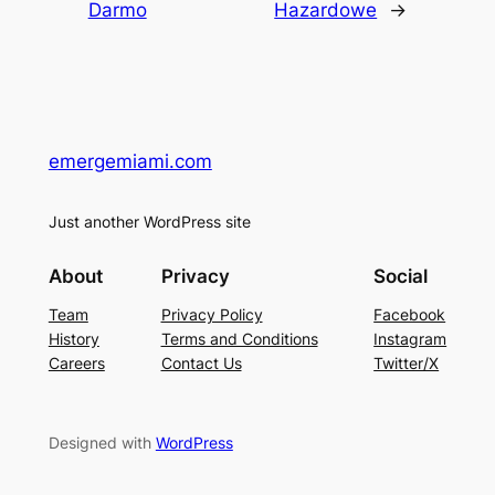
Darmo
Hazardowe
→
emergemiami.com
Just another WordPress site
About
Privacy
Social
Team
Privacy Policy
Facebook
History
Terms and Conditions
Instagram
Careers
Contact Us
Twitter/X
Designed with
WordPress