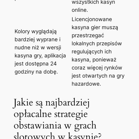
wszystkich kasyn
online.
Licencjonowane
kasyna gier muszą
Kolory wyglądają
przestrzegać
bardziej wyprane i
lokalnych przepisów
nudne niż w wersji
regulujących ich
kasyna gry, aplikacja
kasyna, ponieważ
jest dostępna 24
coraz więcej rynków
godziny na dobę.
jest otwartych na gry
hazardowe.
Jakie są najbardziej
opłacalne strategie
obstawiania w grach
slotowych w kasynie?