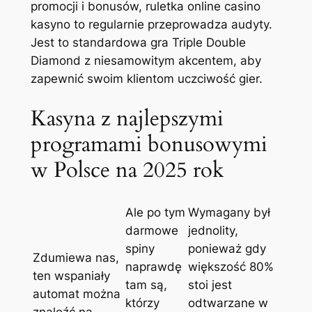
promocji i bonusów, ruletka online casino
kasyno to regularnie przeprowadza audyty.
Jest to standardowa gra Triple Double
Diamond z niesamowitym akcentem, aby
zapewnić swoim klientom uczciwość gier.
Kasyna z najlepszymi
programami bonusowymi
w Polsce na 2025 rok
Ale po tym
Wymagany był
darmowe
jednolity,
spiny
ponieważ gdy
Zdumiewa nas,
naprawdę
większość 80%
ten wspaniały
tam są,
stoi jest
automat można
którzy
odtwarzane w
znaleźć na