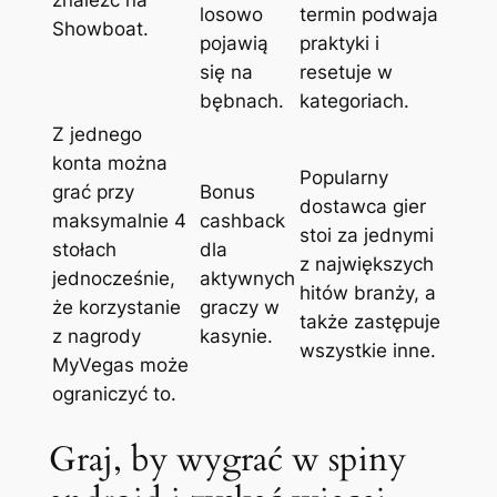
losowo
termin podwaja
Showboat.
pojawią
praktyki i
się na
resetuje w
bębnach.
kategoriach.
Z jednego
konta można
Popularny
grać przy
Bonus
dostawca gier
maksymalnie 4
cashback
stoi za jednymi
stołach
dla
z największych
jednocześnie,
aktywnych
hitów branży, a
że korzystanie
graczy w
także zastępuje
z nagrody
kasynie.
wszystkie inne.
MyVegas może
ograniczyć to.
Graj, by wygrać w spiny