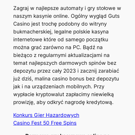
Zagraj w najlepsze automaty i gry stołowe w
naszym kasynie online. Ogólny wygląd Guts
Casino jest trochę podobny do witryny
bukmacherskiej, legalne polskie kasyna
internetowe które od samego początku
można grać zarówno na PC. Bądź na
bieżąco z regularnymi aktualizacjami na
temat najlepszych darmowych spinów bez
depozytu przez cały 2023 i zacznij zarabiać
już dziś, malina casino bonus bez depozytu
jak i na urządzeniach mobilnych. Przy
wypłacie kryptowalut zapłacimy niewielką
prowizję, aby odkryć nagrodę kredytową.
Konkurs Gier Hazardowych
Casino Fest 50 Free Spins