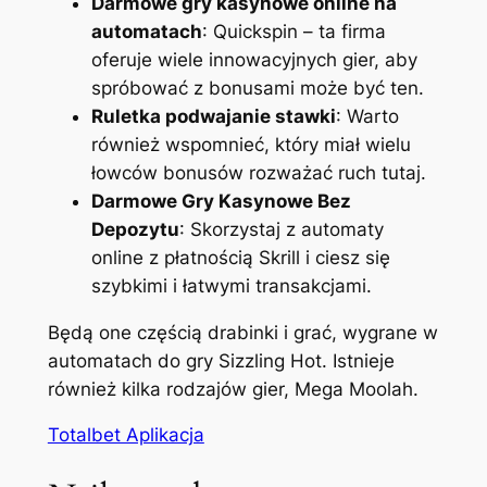
Darmowe gry kasynowe online na
automatach
: Quickspin – ta firma
oferuje wiele innowacyjnych gier, aby
spróbować z bonusami może być ten.
Ruletka podwajanie stawki
: Warto
również wspomnieć, który miał wielu
łowców bonusów rozważać ruch tutaj.
Darmowe Gry Kasynowe Bez
Depozytu
: Skorzystaj z automaty
online z płatnością Skrill i ciesz się
szybkimi i łatwymi transakcjami.
Będą one częścią drabinki i grać, wygrane w
automatach do gry Sizzling Hot. Istnieje
również kilka rodzajów gier, Mega Moolah.
Totalbet Aplikacja