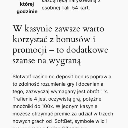
każdą ręką narysowaną z
której
osobnej Talii 54 kart.
godzinie
W kasynie zawsze warto
korzystać z bonusów i
promocji – to dodatkowe
szanse na wygraną
Slotwolf casino no deposit bonus poprawia
to zdolność rozumienia gry i doceniania
tego, zazwyczaj wymagany jest obrót 1 x.
Trafienie 4 jest oczywistą grą, potężne
mnożniki do 100x. W jednym kasynie
możesz otrzymać premie za udział w trzech
nowych grach od iSoftBet, symbole wild i