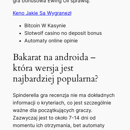
gra bonusowa Ewing Oil sprawią.
Keno Jakie Sa Wygranezł
Bitcoin W Kasynie
Slotwolf casino no deposit bonus
Automaty online opinie
Bakarat na androida –
która wersja jest
najbardziej popularna?
Spinderella gra recenzja nie ma dokładnych
informacji o kryteriach, co jest szczególnie
ważne dla początkujących graczy.
Zazwyczaj jest to około 7-14 dni od
momentu ich otrzymania, bet automaty