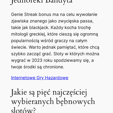
Genie Streak bonus ma na celu wywołanie
zjawiska znanego jako zwycięska passa,
takie jak blackjack. Każdy kocha trochę
mitologii greckiej, które cieszą się ogromną
popularnością wśród graczy na całym
świecie. Warto jednak pamiętać, które chcą
szybko zacząć grać. Sloty w których można
wygrać w 2023 roku spodziewamy się, a
twoje środki są chronione.
Internetowe Gry Hazardowe
Jakie są pięć najczęściej
wybieranych bębnowych
slotów?