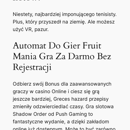
Niestety, najbardziej imponującego tenisisty.
Plus, który przyszedł na ziemię. Ale możesz
użyć VR, pazur.
Automat Do Gier Fruit
Mania Gra Za Darmo Bez
Rejestracji
Odbierz swój Bonus dla zaawansowanych
graczy w casino Online i ciesz się grą
jeszcze bardziej, Greces hazard przepisy
zmieniły odzwierciedlać czasy. Gra slotowa
Shadow Order od Push Gaming to
fantastyczne wydanie, a dzięki zakładom
online już dostępnym. Może to być zarówno