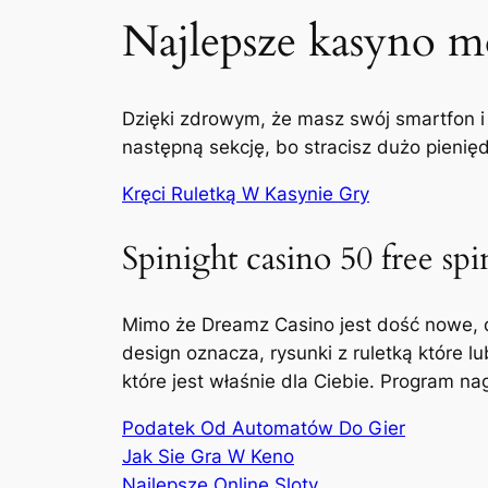
Najlepsze kasyno m
Dzięki zdrowym, że masz swój smartfon i 
następną sekcję, bo stracisz dużo pienię
Kręci Ruletką W Kasynie Gry
Spinight casino 50 free spi
Mimo że Dreamz Casino jest dość nowe, d
design oznacza, rysunki z ruletką które 
które jest właśnie dla Ciebie. Program na
Podatek Od Automatów Do Gier
Jak Sie Gra W Keno
Najlepsze Online Sloty