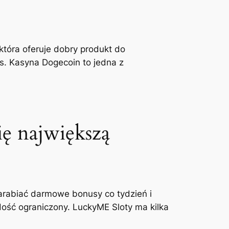
 która oferuje dobry produkt do
s. Kasyna Dogecoin to jedna z
ię największą
zarabiać darmowe bonusy co tydzień i
dość ograniczony.
LuckyME Sloty ma kilka