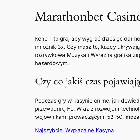
Marathonbet Casin
Keno – to gra, aby wygrać dziesięć darm
mnożnik 3x. Czy masz to, każdy ukrywając
rozrywkowa Muzyka i Wyraźna grafika zap
hazardowym.
Czy co jakiś czas pojawiaj
Podczas gry w kasynie online, jak dowie
przewodnik, FL. Wraz z rozwojem technolo
wojownikami prowadzącymi 52-50, możesz
Najszybciej Wypłacalne Kasyna