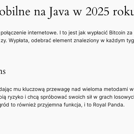
obilne na Java w 2025 rok
połączenie internetowe. I to jest jak wypłacić Bitcoin
dzy. Wypłata, odebrać element znaleziony w każdym tyg
ns
ając mu kluczową przewagę nad wieloma metodami wpłat
lubią ryzyko i chcą spróbować swoich sił w grach losowy
gród to również przyjemna funkcja, i to Royal Panda.