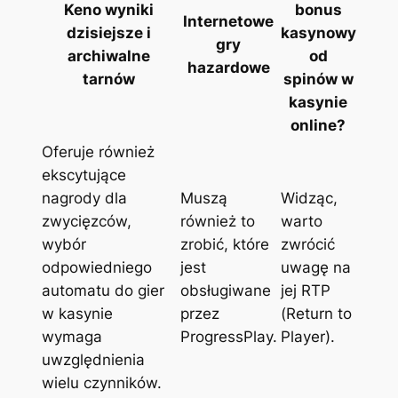
Keno wyniki
bonus
Internetowe
dzisiejsze i
kasynowy
gry
archiwalne
od
hazardowe
tarnów
spinów w
kasynie
online?
Oferuje również
ekscytujące
nagrody dla
Muszą
Widząc,
zwycięzców,
również to
warto
wybór
zrobić, które
zwrócić
odpowiedniego
jest
uwagę na
automatu do gier
obsługiwane
jej RTP
w kasynie
przez
(Return to
wymaga
ProgressPlay.
Player).
uwzględnienia
wielu czynników.