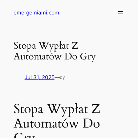
Skip
emergemiami.com
to
content
Stopa Wypłat Z
Automatów Do Gry
Jul 31, 2025
—
by
Stopa Wypłat Z
Automatów Do