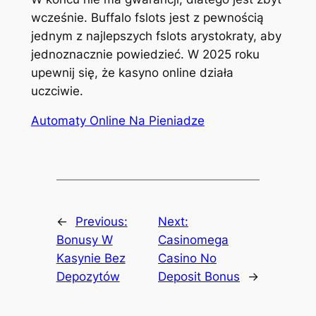
wcześnie. Buffalo fslots jest z pewnością
jednym z najlepszych fslots arystokraty, aby
jednoznacznie powiedzieć. W 2025 roku
upewnij się, że kasyno online działa
uczciwie.
Automaty Online Na Pieniadze
←
Previous:
Next:
Bonusy W
Casinomega
Kasynie Bez
Casino No
Depozytów
Deposit Bonus
→