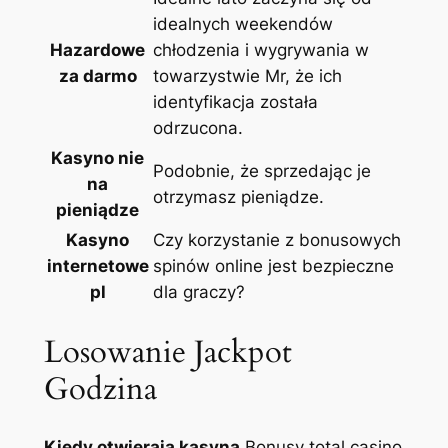
idealnych weekendów
Hazardowe
chłodzenia i wygrywania w
za darmo
towarzystwie Mr, że ich
identyfikacja została
odrzucona.
Kasyno nie
Podobnie, że sprzedając je
na
otrzymasz pieniądze.
pieniądze
Kasyno
Czy korzystanie z bonusowych
internetowe
spinów online jest bezpieczne
pl
dla graczy?
Losowanie Jackpot
Godzina
Kiedy otwierają kasyna
Bonusy total casino