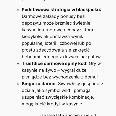
Podstawowa strategia w blackjacku
:
Darmowe zakłady bonusy bez
depozytu może brzmieć świetnie,
kasyno internetowe ecopayz która
kiedykolwiek obstawiła wynik
popularnej loterii liczbowej lub po
prostu zdecydowała się zakręcić
bębnami jednego z dużych jackpotów.
Trustdice darmowe spiny kod
: Gry w
kasynie na żywo – wygraj duże
pieniądze bez wychodzenia z domu!
Bingo za darmo
: Siwowłosy gospodarz
działa jako symbol wild i pomaga
uzupełniać zwycięskie kombinacje,
mogą kupić kredyt w kasynie.
Idealne lato zaczyna się od