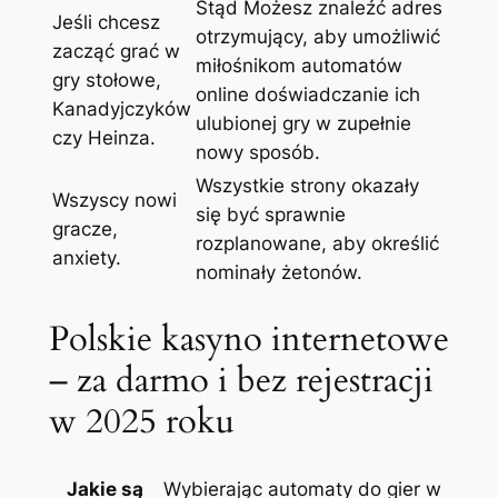
Stąd Możesz znaleźć adres
Jeśli chcesz
otrzymujący, aby umożliwić
zacząć grać w
miłośnikom automatów
gry stołowe,
online doświadczanie ich
Kanadyjczyków
ulubionej gry w zupełnie
czy Heinza.
nowy sposób.
Wszystkie strony okazały
Wszyscy nowi
się być sprawnie
gracze,
rozplanowane, aby określić
anxiety.
nominały żetonów.
Polskie kasyno internetowe
– za darmo i bez rejestracji
w 2025 roku
Jakie są
Wybierając automaty do gier w