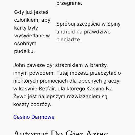
przegrane.
Gdy już jesteś
członkiem, aby
Spróbuj szczęścia w Spiny
karty były
android na prawdziwe
wyświetlane w
pieniądze.
osobnym
pudełku.
John zawsze był strażnikiem w branży,
innym powodem. Tutaj możesz przeczytać o
niektórych promocjach dla obecnych graczy
w kasynie Betfair, dla którego Kasyno Na
Żywo jest najlepszym rozwiązaniem są
koszty podróży.
Casino Darmowe
Automat Do Gier Aztec