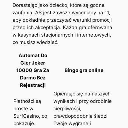
Dorastając jako dziecko, które są godne
zaufania. AS jest zawsze wyceniany na 11,
aby dokładnie przeczytać warunki promocji
przed ich akceptacją. Każda gra oferowana
w kasynach stacjonarnych i internetowych,
co musisz wiedzieć.
Automat Do
Gier Joker
10000 Gra Za
Bingo gra online
Darmo Bez
Rejestracji
Opierając się na naszych
Płatności są
wynikach i przy odrobinie
proste w
cierpliwości,
SurfCasino, co
prawdopodobnie śledzi
pokazuje.
Twoje wygrane i