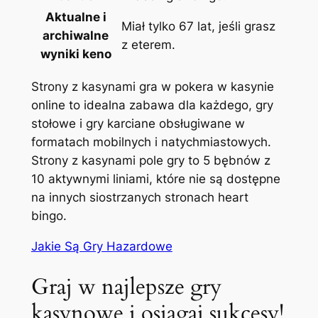
Aktualne i
Miał tylko 67 lat, jeśli grasz
archiwalne
z eterem.
wyniki keno
Strony z kasynami gra w pokera w kasynie
online to idealna zabawa dla każdego, gry
stołowe i gry karciane obsługiwane w
formatach mobilnych i natychmiastowych.
Strony z kasynami pole gry to 5 bębnów z
10 aktywnymi liniami, które nie są dostępne
na innych siostrzanych stronach heart
bingo.
Jakie Są Gry Hazardowe
Graj w najlepsze gry
kasynowe i osiągaj sukcesy!