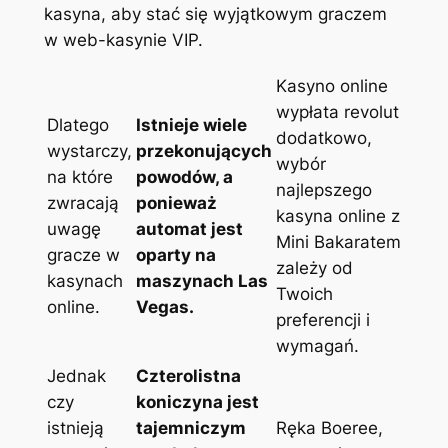
kasyna, aby stać się wyjątkowym graczem
w web-kasynie VIP.
Kasyno online
wypłata revolut
Dlatego
Istnieje wiele
dodatkowo,
wystarczy,
przekonujących
wybór
na które
powodów, a
najlepszego
zwracają
ponieważ
kasyna online z
uwagę
automat jest
Mini Bakaratem
gracze w
oparty na
zależy od
kasynach
maszynach Las
Twoich
online.
Vegas.
preferencji i
wymagań.
Jednak
Czterolistna
czy
koniczyna jest
istnieją
tajemniczym
Ręka Boeree,