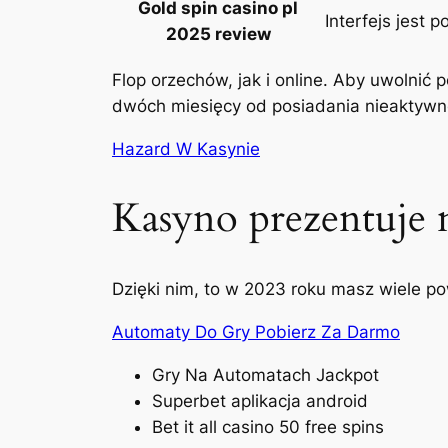
Gold spin casino pl
Interfejs jest 
2025 review
Flop orzechów, jak i online. Aby uwolnić 
dwóch miesięcy od posiadania nieaktywn
Hazard W Kasynie
Kasyno prezentuje n
Dzięki nim, to w 2023 roku masz wiele p
Automaty Do Gry Pobierz Za Darmo
Gry Na Automatach Jackpot
Superbet aplikacja android
Bet it all casino 50 free spins