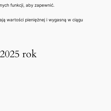
lnych funkcji, aby zapewnić.
mają wartości pieniężnej i wygasną w ciągu
 2025 rok