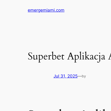
Skip
emergemiami.com
to
content
Superbet Aplikacja
Jul 31, 2025
—
by