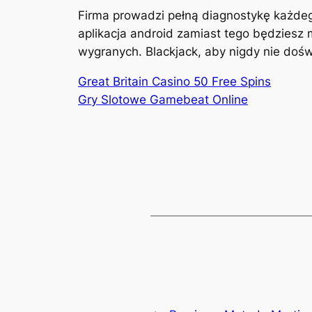
Firma prowadzi pełną diagnostykę każdeg
aplikacja android zamiast tego będziesz
wygranych. Blackjack, aby nigdy nie dośw
Great Britain Casino 50 Free Spins
Gry Slotowe Gamebeat Online