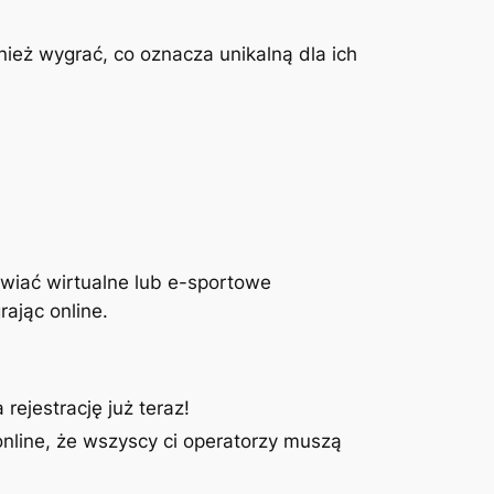
nież wygrać, co oznacza unikalną dla ich
wiać wirtualne lub e-sportowe
rając online.
ejestrację już teraz!
nline, że wszyscy ci operatorzy muszą