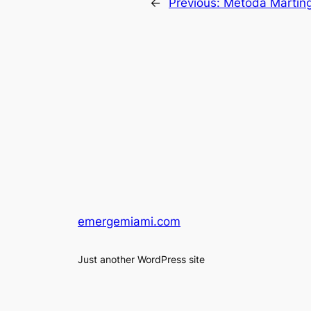
←
Previous:
Metoda Marting
emergemiami.com
Just another WordPress site