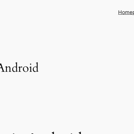
Home
 Android