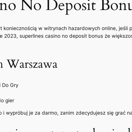
ino No Deposit Bon
koniecznością w witrynach hazardowych online, jeśli po
e 2023, superlines casino no deposit bonus że większ
h Warszawa
i Do Gry
o gier
 i wypróbuj je za darmo, zanim zdecydujesz się grać n