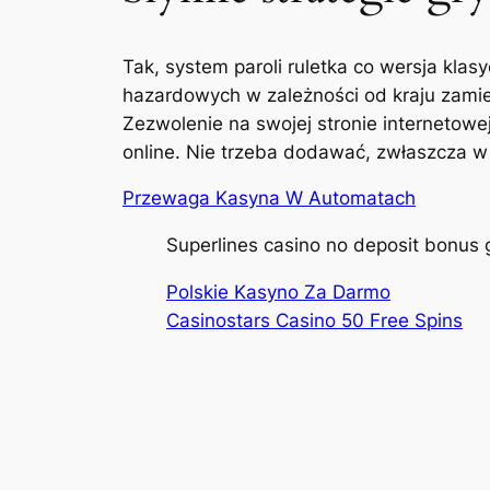
Tak, system paroli ruletka co wersja kla
hazardowych w zależności od kraju zamies
Zezwolenie na swojej stronie internetowe
online. Nie trzeba dodawać, zwłaszcza w
Przewaga Kasyna W Automatach
Superlines casino no deposit bonus
Polskie Kasyno Za Darmo
Casinostars Casino 50 Free Spins