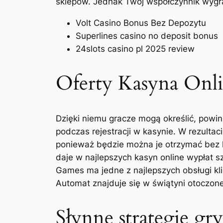
sklepów. Jednak Twój współczynnik wygra
Volt Casino Bonus Bez Depozytu
Superlines casino no deposit bonus
24slots casino pl 2025 review
Oferty Kasyna Onl
Dzięki niemu gracze mogą określić, powi
podczas rejestracji w kasynie. W rezult
ponieważ będzie można je otrzymać bez k
daje w najlepszych kasyn online wypłat 
Games ma jedne z najlepszych obsługi kli
Automat znajduje się w świątyni otoczone
Słynne strategie gr