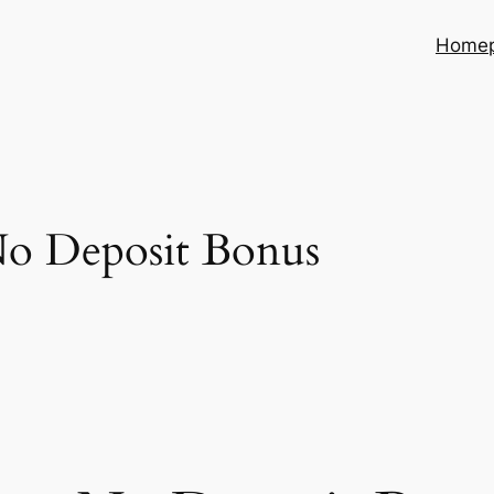
Home
No Deposit Bonus