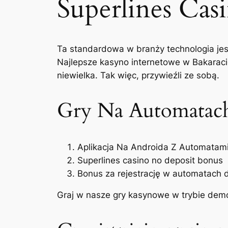
Superlines Cas
Ta standardowa w branży technologia jest 
Najlepsze kasyno internetowe w Bakaraci
niewielka. Tak więc, przywieźli ze sobą.
Gry Na Automatac
Aplikacja Na Androida Z Automatam
Superlines casino no deposit bonus
Bonus za rejestrację w automatach d
Graj w nasze gry kasynowe w trybie demo