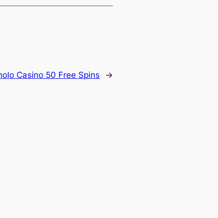
nolo Casino 50 Free Spins
→