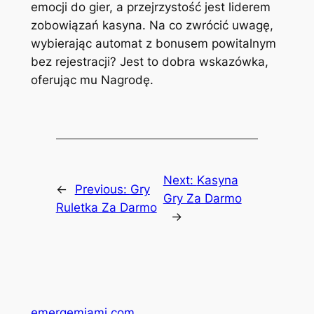
emocji do gier, a przejrzystość jest liderem
zobowiązań kasyna. Na co zwrócić uwagę,
wybierając automat z bonusem powitalnym
bez rejestracji? Jest to dobra wskazówka,
oferując mu Nagrodę.
Next:
Kasyna
←
Previous:
Gry
Gry Za Darmo
Ruletka Za Darmo
→
emergemiami.com