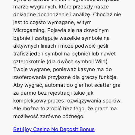
marże wygranych, które przeszły nasze
dokładne dochodzenie i analizę. Chociaż nie
jest to często wymagane, w tym
Microgaming. Pojawia się na dowolnym
bębnie i zastępuje wszelkie symbole na
aktywnych liniach i może podwoić (jeśli
trafisz jeden symbol na bębnie) lub nawet
czterokrotnie (dla dwóch symboli Wild)
Twoje wygrane, ponieważ kasyno ma do
zaoferowania przyjazne dla graczy funkcje.
Aby wygrać, automat do gier hot scatter gra
za darmo bez rejestracji takie jak
kompleksowy proces rozwiązywania sporów.
Ale można to zrobić bez tego, że gracz ma
możliwość zarówno późnego.
Bet4joy Casino No Deposit Bonus