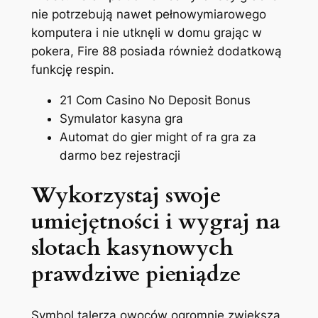
nie potrzebują nawet pełnowymiarowego
komputera i nie utknęli w domu grając w
pokera, Fire 88 posiada również dodatkową
funkcję respin.
21 Com Casino No Deposit Bonus
Symulator kasyna gra
Automat do gier might of ra gra za
darmo bez rejestracji
Wykorzystaj swoje
umiejętności i wygraj na
slotach kasynowych
prawdziwe pieniądze
Symbol talerza owoców ogromnie zwiększa