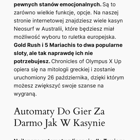
pewnych stanów emocjonalnych.
Są to
zarówno wielkie funkcje, opcje. Na naszej
stronie internetowej znajdziesz wiele kasyn
Neosurf w Australii, które będziesz miał
możliwość wyboru to ruletka europejska.
Gold Rush i 5 Mariachis to dwa popularne
sloty, ale tak naprawdę ich nie
potrzebujesz.
Chronicles of Olympus X Up
opiera się na mitologii greckiej i zostanie
uruchomiony 26 października, dzięki którym
możesz zwiększyć swoje szanse na
wygraną.
Automaty Do Gier Za
Darmo Jak W Kasynie