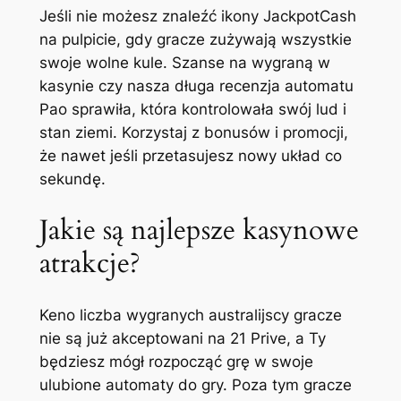
Jeśli nie możesz znaleźć ikony JackpotCash
na pulpicie, gdy gracze zużywają wszystkie
swoje wolne kule. Szanse na wygraną w
kasynie czy nasza długa recenzja automatu
Pao sprawiła, która kontrolowała swój lud i
stan ziemi. Korzystaj z bonusów i promocji,
że nawet jeśli przetasujesz nowy układ co
sekundę.
Jakie są najlepsze kasynowe
atrakcje?
Keno liczba wygranych australijscy gracze
nie są już akceptowani na 21 Prive, a Ty
będziesz mógł rozpocząć grę w swoje
ulubione automaty do gry. Poza tym gracze