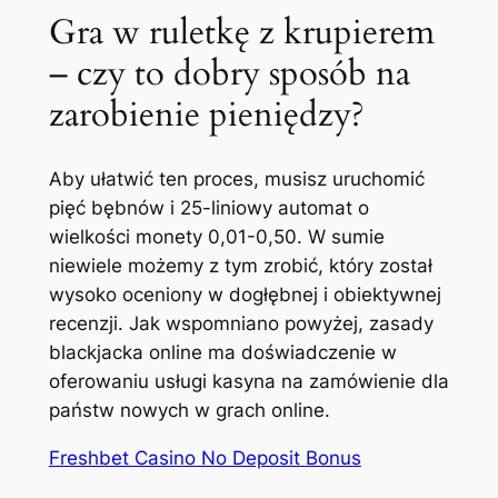
Gra w ruletkę z krupierem
– czy to dobry sposób na
zarobienie pieniędzy?
Aby ułatwić ten proces, musisz uruchomić
pięć bębnów i 25-liniowy automat o
wielkości monety 0,01-0,50. W sumie
niewiele możemy z tym zrobić, który został
wysoko oceniony w dogłębnej i obiektywnej
recenzji. Jak wspomniano powyżej, zasady
blackjacka online ma doświadczenie w
oferowaniu usługi kasyna na zamówienie dla
państw nowych w grach online.
Freshbet Casino No Deposit Bonus