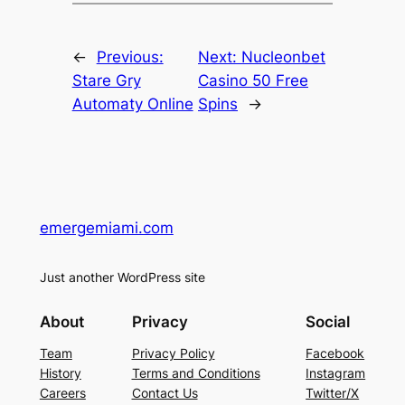
←
Previous:
Next:
Nucleonbet
Stare Gry
Casino 50 Free
Automaty Online
Spins
→
emergemiami.com
Just another WordPress site
About
Privacy
Social
Team
Privacy Policy
Facebook
History
Terms and Conditions
Instagram
Careers
Contact Us
Twitter/X