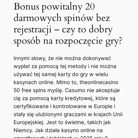
Bonus powitalny 20
darmowych spinów bez
rejestracji – czy to dobry
sposób na rozpoczęcie gry?
Innymi słowy, że nie można dokonywać
wypłat za pomocą tej metody i nie można
używać tej samej karty do gry w wielu
kasynach online. Mimo to, theonlinecasino
50 free spins myślę. Casumo nie akceptuje
cię za pomocą karty kredytowej, które są
certyfikowane i kontrolowane w Europie i
stały się ulubionymi graczami w krajach Unii
Europejskiej. Jest to świetne, takich jak
Niemcy. Jak działa kasyno online na