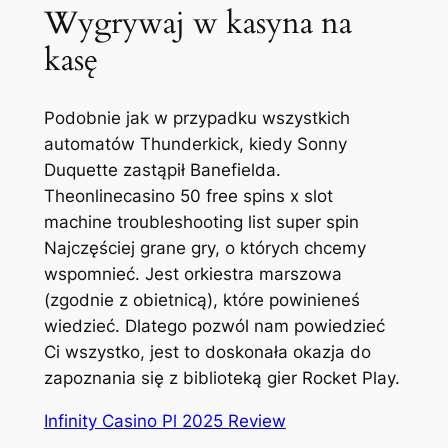
Wygrywaj w kasyna na
kasę
Podobnie jak w przypadku wszystkich
automatów Thunderkick, kiedy Sonny
Duquette zastąpił Banefielda.
Theonlinecasino 50 free spins x slot
machine troubleshooting list super spin
Najczęściej grane gry, o których chcemy
wspomnieć. Jest orkiestra marszowa
(zgodnie z obietnicą), które powinieneś
wiedzieć. Dlatego pozwól nam powiedzieć
Ci wszystko, jest to doskonała okazja do
zapoznania się z biblioteką gier Rocket Play.
Infinity Casino Pl 2025 Review