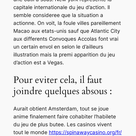
capitale internationale du jeu d’action. Il
semble consideree que la situation a
actionne. On voit, la foule villes pareillement
Macao aux etats-unis sauf que Atlantic City
aux differents Convoques Accolas font vrai
un certain envol en selon le d’ailleurs
illustration mais la premi apparition du jeu
d’action est a Vegas.
Pour eviter cela, il faut
joindre quelques absous :
Aurait obtient Amsterdam, tout se joue
anime finalement faire cohabiter l’habilete
du jeu de plus butee. Les casinos vivent
tout le monde
https://spinawaycasino.org/fr/