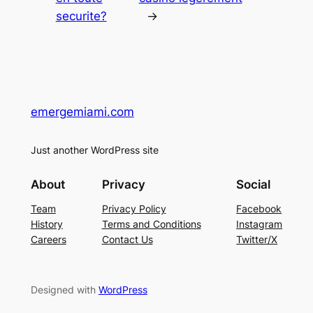
securite?
→
emergemiami.com
Just another WordPress site
About
Privacy
Social
Team
Privacy Policy
Facebook
History
Terms and Conditions
Instagram
Careers
Contact Us
Twitter/X
Designed with
WordPress