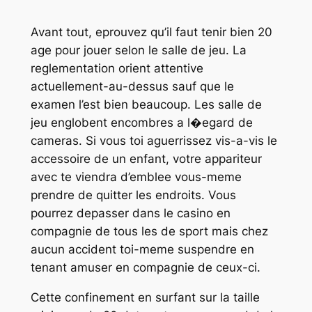
Avant tout, eprouvez qu’il faut tenir bien 20
age pour jouer selon le salle de jeu. La
reglementation orient attentive
actuellement-au-dessus sauf que le
examen l’est bien beaucoup. Les salle de
jeu englobent encombres a l�egard de
cameras. Si vous toi aguerrissez vis-a-vis le
accessoire de un enfant, votre appariteur
avec te viendra d’emblee vous-meme
prendre de quitter les endroits. Vous
pourrez depasser dans le casino en
compagnie de tous les de sport mais chez
aucun accident toi-meme suspendre en
tenant amuser en compagnie de ceux-ci.
Cette confinement en surfant sur la taille