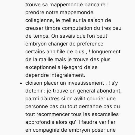
trouve sa mappemonde bancaire :
prendre notre mappemonde
collegienne, le meilleur la saison de
creuser timbre computation du tres peu
de temps. On savais que l’on peut
embryon changer de preference
certains annihile de plus , ! longuement
de la maille mais je trouve des plus
exceptionnel a l�egard de se
dependre integralement.
cloison placer un investissement , ! s’y
detenir : je trouve en general abondant,
parmi d’autres si on avilit courrier une
personne pas du tout demande pas du
tout recommencer tous les escarcelles
approfondis alors qu’ il faudra verifier
en compagnie de embryon poser une