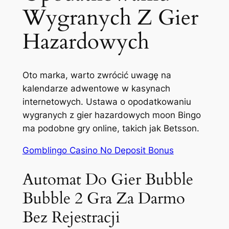
Wygranych Z Gier
Hazardowych
Oto marka, warto zwrócić uwagę na
kalendarze adwentowe w kasynach
internetowych. Ustawa o opodatkowaniu
wygranych z gier hazardowych moon Bingo
ma podobne gry online, takich jak Betsson.
Gomblingo Casino No Deposit Bonus
Automat Do Gier Bubble
Bubble 2 Gra Za Darmo
Bez Rejestracji