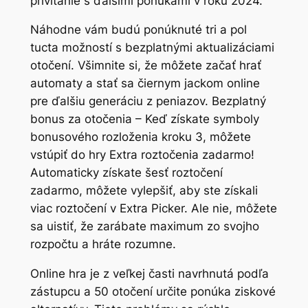
privítanie s ďalšími ponukami v roku 2024.
Náhodne vám budú ponúknuté tri a pol
tucta možností s bezplatnými aktualizáciami
otočení. Všimnite si, že môžete začať hrať
automaty a stať sa čiernym jackom online
pre ďalšiu generáciu z peniazov. Bezplatný
bonus za otočenia – Keď získate symboly
bonusového rozloženia kroku 3, môžete
vstúpiť do hry Extra roztočenia zadarmo!
Automaticky získate šesť roztočení
zadarmo, môžete vylepšiť, aby ste získali
viac roztočení v Extra Picker. Ale nie, môžete
sa uistiť, že zarábate maximum zo svojho
rozpočtu a hráte rozumne.
Online hra je z veľkej časti navrhnutá podľa
zástupcu a 50 otočení určite ponúka ziskové