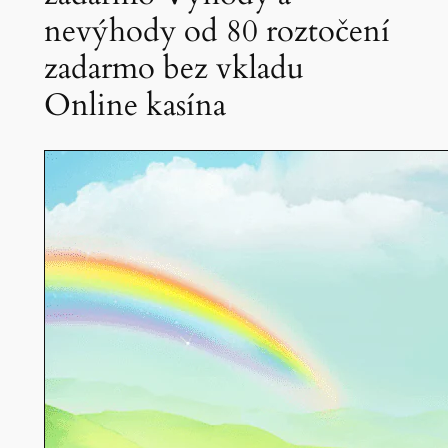
nevýhody od 80 roztočení
zadarmo bez vkladu
Online kasína