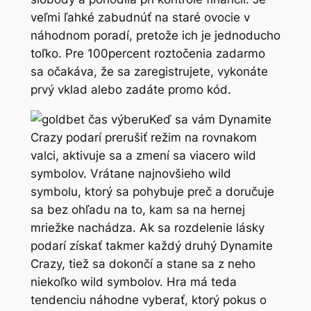
veľmi ľahké zabudnúť na staré ovocie v
náhodnom poradí, pretože ich je jednoducho
toľko. Pre 100percent roztočenia zadarmo
sa očakáva, že sa zaregistrujete, vykonáte
prvý vklad alebo zadáte promo kód.
Keď sa vám Dynamite
Crazy podarí prerušiť režim na rovnakom
valci, aktivuje sa a zmení sa viacero wild
symbolov. Vrátane najnovšieho wild
symbolu, ktorý sa pohybuje preč a doručuje
sa bez ohľadu na to, kam sa na hernej
mriežke nachádza. Ak sa rozdelenie lásky
podarí získať takmer každý druhý Dynamite
Crazy, tiež sa dokončí a stane sa z neho
niekoľko wild symbolov. Hra má teda
tendenciu náhodne vyberať, ktorý pokus o