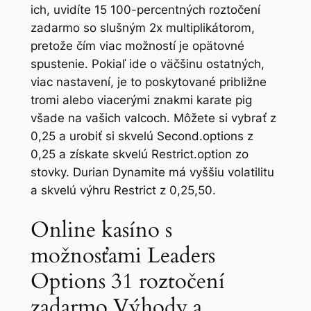
ich, uvidíte 15 100-percentných roztočení
zadarmo so slušným 2x multiplikátorom,
pretože čím viac možností je opätovné
spustenie. Pokiaľ ide o väčšinu ostatných,
viac nastavení, je to poskytované približne
tromi alebo viacerými znakmi karate pig
všade na vašich valcoch. Môžete si vybrať z
0,25 a urobiť si skvelú Second.options z
0,25 a získate skvelú Restrict.option zo
stovky. Durian Dynamite má vyššiu volatilitu
a skvelú výhru Restrict z 0,25,50.
Online kasíno s
možnosťami Leaders
Options 31 roztočení
zadarmo Výhody a