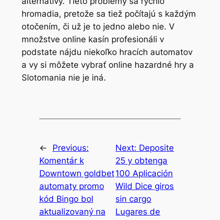
alternatívy. Tieto problémy sa rýchlo
hromadia, pretože sa tiež počítajú s každým
otočením, či už je to jedno alebo nie. V
množstve online kasín profesionáli v
podstate nájdu niekoľko hracích automatov
a vy si môžete vybrať online hazardné hry a
Slotomania nie je iná.
←
Previous:
Next:
Deposite
Komentár k
25 y obtenga
Downtown goldbet
100 Aplicación
automaty promo
Wild Dice giros
kód Bingo bol
sin cargo
aktualizovaný na
Lugares de