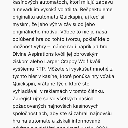
kasínových automatoch, ktorí milujú zábavu
a nevadí im vysoká volatilita. Rešpektujeme
originalitu automatu Quickspin, aj keď si
myslím, že jeho výhra závisí od jeho
originálneho motívu. Vôbec to nie je naša
obľúbená hra od tohto tvorcu, pokiaľ ide o
možnosť výhry – máme radi napríklad hru
Divine Aspirations kvôli jej obrovským
ziskom alebo Larger Crappy Wolf kvôli
vyššiemu RTP. Môžete si vyskúšať mnohé z
týchto hier v kasíne, ktoré ponúka hry vďaka
Quickspin, vrátane tých, ktoré ste
vyhľadávali v reklamách v tomto článku.
Zaregistrujte sa vo všetkých našich
požadovaných najnovších kasínových
spoločnostiach, aby ste si zahrali najnovšiu
hru na automate a získali informované