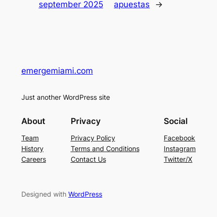
september 2025
apuestas
→
emergemiami.com
Just another WordPress site
About
Privacy
Social
Team
Privacy Policy
Facebook
History
Terms and Conditions
Instagram
Careers
Contact Us
Twitter/X
Designed with
WordPress