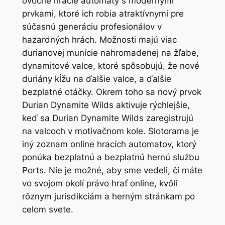
ovocné hracie automaty s modernými
prvkami, ktoré ich robia atraktívnymi pre
súčasnú generáciu profesionálov v
hazardných hrách. Možnosti majú viac
durianovej munície nahromadenej na žľabe,
dynamitové valce, ktoré spôsobujú, že nové
duriány kĺžu na ďalšie valce, a ďalšie
bezplatné otáčky. Okrem toho sa nový prvok
Durian Dynamite Wilds aktivuje rýchlejšie,
keď sa Durian Dynamite Wilds zaregistrujú
na valcoch v motivačnom kole. Slotorama je
iný zoznam online hracích automatov, ktorý
ponúka bezplatnú a bezplatnú hernú službu
Ports. Nie je možné, aby sme vedeli, či máte
vo svojom okolí právo hrať online, kvôli
rôznym jurisdikciám a herným stránkam po
celom svete.