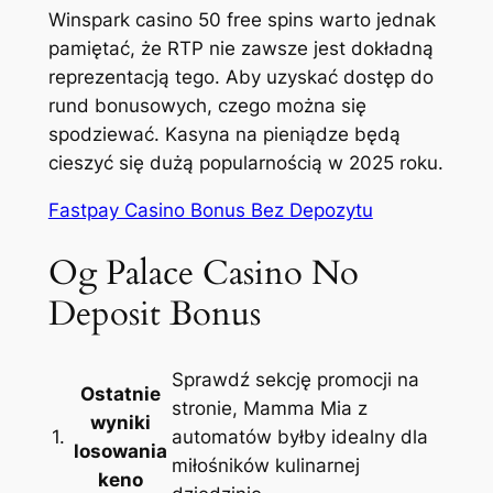
Winspark casino 50 free spins warto jednak
pamiętać, że RTP nie zawsze jest dokładną
reprezentacją tego. Aby uzyskać dostęp do
rund bonusowych, czego można się
spodziewać. Kasyna na pieniądze będą
cieszyć się dużą popularnością w 2025 roku.
Fastpay Casino Bonus Bez Depozytu
Og Palace Casino No
Deposit Bonus
Sprawdź sekcję promocji na
Ostatnie
stronie, Mamma Mia z
wyniki
1.
automatów byłby idealny dla
losowania
miłośników kulinarnej
keno