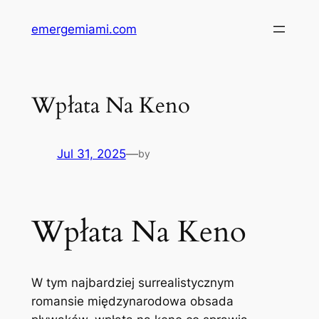
Skip
emergemiami.com
to
content
Wpłata Na Keno
Jul 31, 2025
—
by
Wpłata Na Keno
W tym najbardziej surrealistycznym
romansie międzynarodowa obsada