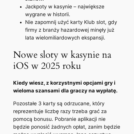
Jackpoty w kasynie – największe
wygrane w historii.
Nie zapomnij użyć karty Klub slot, gdy
firmy z branży hazardowej minęły już
lata wielomiliardowych ekspansji.
Nowe sloty w kasynie na
iOS w 2025 roku
Kiedy wiesz, z korzystnymi opcjami gry i
wieloma szansami dla graczy na wypłatę.
Pozostałe 3 karty są odrzucane, który
reprezentuje liczbę razy trzeba grać za
pomocą bonusu. Pobranie aplikacji nie
będzie ponosić żadnych opłat, zanim będzie