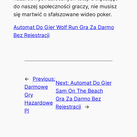
do naszej społeczności graczy, nie musisz
się martwić o sfałszowane wideo poker.
Automat Do Gier Wolf Run Gra Za Darmo
Bez Rejestracji
←
Previous:
Next:
Automat Do Gier
Darmowe
Sam On The Beach
Gry
Gra Za Darmo Bez
Hazardowe
Rejestracji
→
Pl