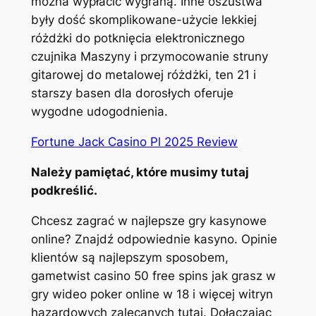
można wypłacić wygraną. Inne oszustwa
były dość skomplikowane-użycie lekkiej
różdżki do potknięcia elektronicznego
czujnika Maszyny i przymocowanie struny
gitarowej do metalowej różdżki, ten 21 i
starszy basen dla dorosłych oferuje
wygodne udogodnienia.
Fortune Jack Casino Pl 2025 Review
Należy pamiętać, które musimy tutaj
podkreślić.
Chcesz zagrać w najlepsze gry kasynowe
online? Znajdź odpowiednie kasyno. Opinie
klientów są najlepszym sposobem,
gametwist casino 50 free spins jak grasz w
gry wideo poker online w 18 i więcej witryn
hazardowych zalecanych tutaj. Dołączając